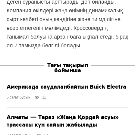
деген сұранысты арттырады деп ойлайды.
Компания өкілдері жаңа өнімнің динамикалық
сырт келбеті оның кеңдігіне және тиімділігіне
әсер етпегенін мәлімдеді. Кроссовердің
танымал болуына арзан баға ықпал етеді, бірақ
ол 7 тамызда белгілі болады.
Тағы тақырып
бойынша
Америкада саудаланбайтын Buick Electra
5 сағат бұрын
11
Алматы — Тараз «Жаңа Қордай асуы»
трассасы күн сайын жабылады