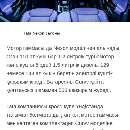
Tata Nexon салоны
Мотор гаммасы да Nexon моделінен алынады.
Оған 110 ат күші бар 1.2 литрлік турбомотор
және қуаты бірдей 1.5 литрлік дизель, 129
немесе 143 ат күшін беретін электрлі күштік
құрылым кіреді. Батареялы Curvv қайта
қуаттаусыз шамамен 500 шақырым жүреді.
Tata компаниясы кросс-купе Үндістанда
танымал болмағандықтан кең мотор гаммасы
мен көптеген комплектация Curvv моделіне