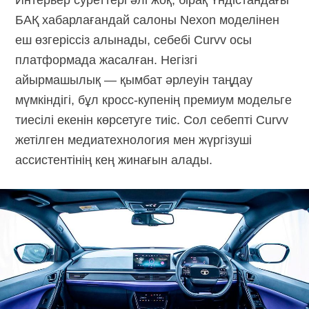
БАҚ хабарлағандай салоны Nexon моделінен
еш өзгеріссіз алынады, себебі Curvv осы
платформада жасалған. Негізгі
айырмашылық — қымбат әрлеуін таңдау
мүмкіндігі, бұл
кросс-купенің
премиум модельге
тиесілі екенін көрсетуге тиіс. Сол себепті Curvv
жетілген медиатехнология мен жүргізуші
ассистентінің кең жинағын алады.