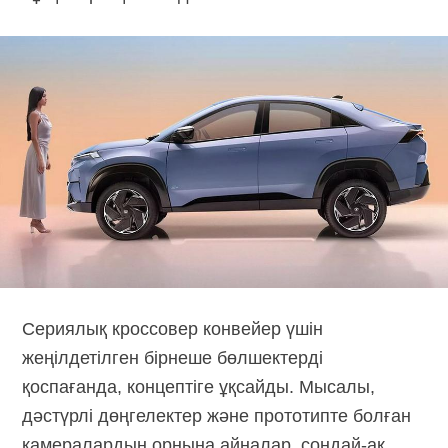
Сериялық кроссовер конвейер үшін
жеңілдетілген бірнеше бөлшектерді
қоспағанда, концептіге ұқсайды. Мысалы,
дәстүрлі дөңгелектер және прототипте болған
камералардың орнына айналар,
сондай-ақ