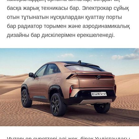
басқа жарық техникасы бар. Электрокар сұйық
отын тұтынатын нұсқалардан қуаттау порты
бар радиатор торымен және аэродинамикалық
дизайны бар дискілерімен ерекшеленеді.
Интерьер суреттері әлі жоқ, бірақ Үндістандағы