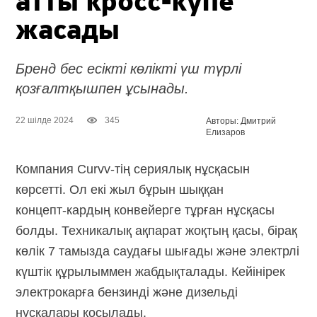
атты
кросс-купе
жасады
Бренд бес есікті көлікті үш түрлі
қозғалтқышпен ұсынады.
22 шілде 2024
345
Авторы: Дмитрий
Елизаров
Компания Curvv-тің сериялық нұсқасын
көрсетті. Ол екі жыл бұрын шыққан
концепт-кардың
конвейерге тұрған нұсқасы
болды. Техникалық ақпарат жоқтың қасы, бірақ
көлік 7 тамызда саудағы шығады және электрлі
күштік құрылыммен жабдықталады. Кейінірек
электрокарға бензинді және дизельді
нұсқалары қосылады.