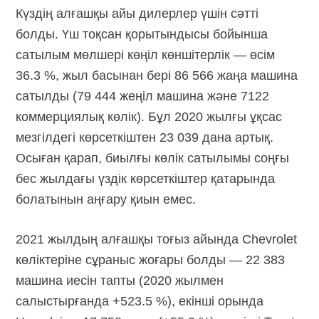
Күздің алғашқы айы дилерлер үшін сәтті
болды. Үш тоқсан қорытындысы бойынша
сатылым мөлшері көңіл көншітерлік — өсім
36.3 %, жыл басынан бері 86 566 жаңа машина
сатылды (79 444 жеңіл машина және 7122
коммерциялық көлік). Бұл 2020 жылғы ұқсас
мезгілдегі көрсеткіштен 23 039 дана артық.
Осыған қарап, биылғы көлік сатылымы соңғы
бес жылдағы үздік көрсеткіштер қатарында
болатынын аңғару қиын емес.
2021 жылдың алғашқы тоғыз айында Chevrolet
көліктеріне сұраныс жоғары болды — 22 383
машина иесін тапты (2020 жылмен
салыстырғанда +523.5 %), екінші орында