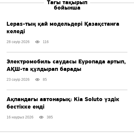
Тағы тақырып
бойынша
Lepas-тың қай модельдері Қазақстанға
келеді
28 сәуір 2026
116
Электромобиль саудасы Еуропада артып,
АҚШ-та
құлдырап барады
23 сәуір 2026
85
Ақпандағы автонарық: Kia Soluto үздік
бестікке енді
16 наурыз 2026
385