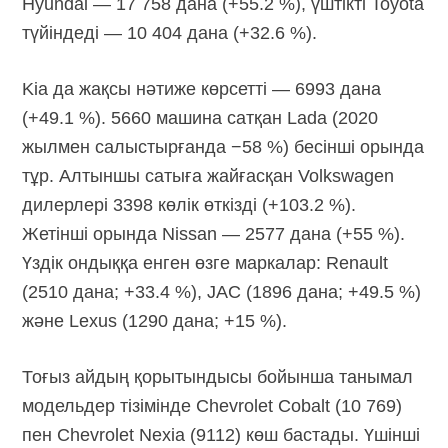
Hyundai — 17 758 дана (+55.2 %), үштікті Toyota
түйіндеді — 10 404 дана (+32.6 %).
Kia да жақсы нәтиже көрсетті — 6993 дана
(+49.1 %). 5660 машина сатқан Lada (2020
жылмен салыстырғанда −58 %) бесінші орында
тұр. Алтыншы сатыға жайғасқан Volkswagen
дилерлері 3398 көлік өткізді (+103.2 %).
Жетінші орында Nissan — 2577 дана (+55 %).
Үздік ондыққа енген өзге маркалар: Renault
(2510 дана; +33.4 %), JAC (1896 дана; +49.5 %)
және Lexus (1290 дана; +15 %).
Тоғыз айдың қорытындысы бойынша танымал
модельдер тізімінде Chevrolet Cobalt (10 769)
пен Chevrolet Nexia (9112) көш бастады. Үшінші