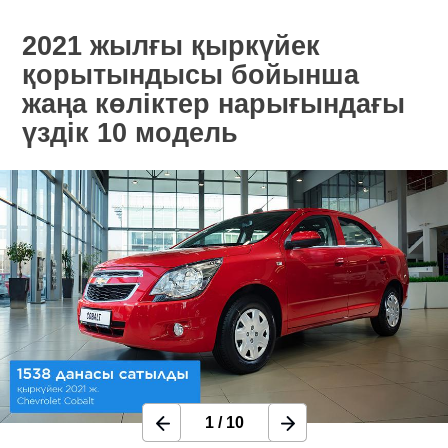
2021 жылғы қыркүйек
қорытындысы бойынша
жаңа көліктер нарығындағы
үздік 10 модель
1
/
10