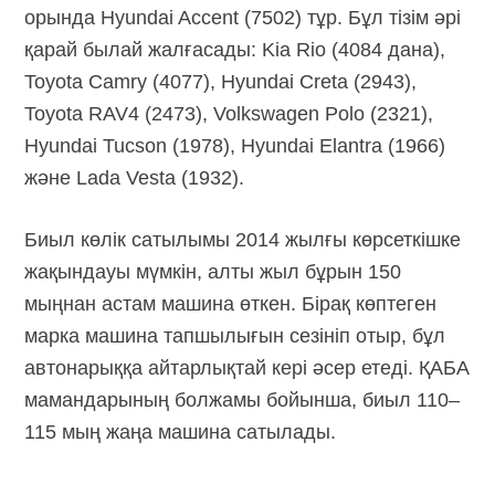
орында Hyundai Accent (7502) тұр. Бұл тізім әрі
қарай былай жалғасады: Kia Rio (4084 дана),
Toyota Camry (4077), Hyundai Creta (2943),
Toyota RAV4 (2473), Volkswagen Polo (2321),
Hyundai Tucson (1978), Hyundai Elantra (1966)
және Lada Vesta (1932).
Биыл көлік сатылымы 2014 жылғы көрсеткішке
жақындауы мүмкін, алты жыл бұрын 150
мыңнан астам машина өткен. Бірақ көптеген
марка машина тапшылығын сезініп отыр, бұл
автонарыққа айтарлықтай кері әсер етеді. ҚАБА
мамандарының болжамы бойынша, биыл 110–
115 мың жаңа машина сатылады.