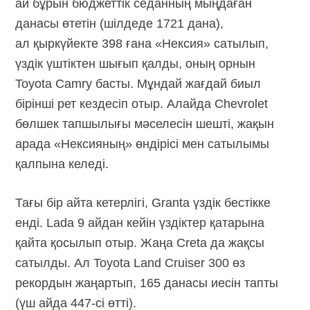
ай бұрын бюджеттік седанның мыңдаған
данасы өтетін (шілдеде 1721 дана),
ал қыркүйекте 398 ғана «Нексия» сатылып,
үздік үштіктен шығып қалды, оның орнын
Toyota Camry басты. Мұндай жағдай биыл
бірінші рет кездесіп отыр. Алайда Chevrolet
бөлшек тапшылығы мәселесін шешті, жақын
арада «Нексияның» өндірісі мен сатылымы
қалпына келеді.
Тағы бір айта кетерлігі, Granta үздік бестікке
енді. Lada 9 айдан кейін үздіктер қатарына
қайта қосылып отыр. Жаңа Creta да жақсы
сатылды. Ал Toyota Land Cruiser 300 өз
рекордын жаңартып, 165 данасы иесін тапты
(үш айда 447-сі өтті).