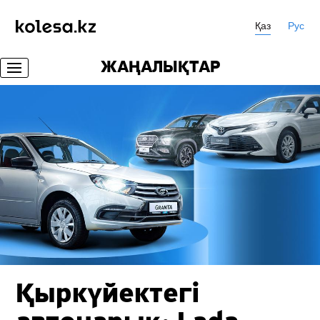
Қаз
Рус
ЖАҢАЛЫҚТАР
Қыркүйектегі