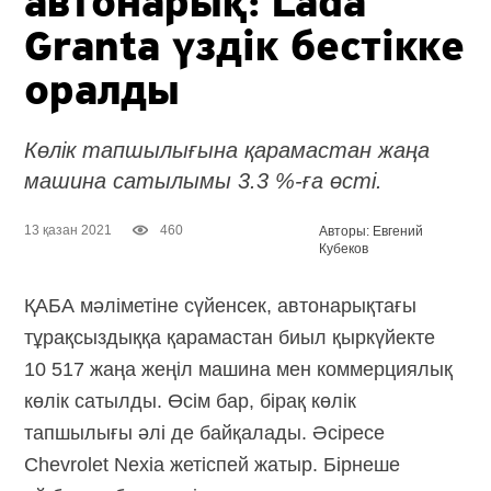
автонарық: Lada
Granta үздік бестікке
оралды
Көлік тапшылығына қарамастан жаңа
машина сатылымы 3.3 %-ға өсті.
13 қазан 2021
460
Авторы: Евгений
Кубеков
ҚАБА мәліметіне сүйенсек, автонарықтағы
тұрақсыздыққа қарамастан биыл қыркүйекте
10 517 жаңа жеңіл машина мен коммерциялық
көлік сатылды. Өсім бар, бірақ көлік
тапшылығы әлі де байқалады. Әсіресе
Chevrolet Nexia жетіспей жатыр. Бірнеше