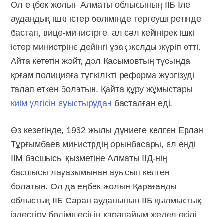
Ол еңбек жолын Алматы облысының ІІБ Іле
аудандық ішкі істер бөлімінде тергеуші ретінде
бастап, вице-министрге, ал сәл кейінірек ішкі
істер министріне дейінгі ұзақ жолды жүріп өтті.
Айта кететін жәйт, дәл Қасымовтың тұсында
қоғам полицияға түпкілікті реформа жүргізуді
талап еткен болатын. Қайта құру жұмыстары
киім үлгісін ауыстырудан
басталған еді.
Өз кезегінде, 1962 жылы дүниеге келген Ерлан
Тұрғымбаев министрдің орынбасары, ал енді
ІІМ басшысы қызметіне Алматы ІІД-нің
басшысы лауазымынан ауысып келген
болатын. Ол да еңбек жолын Қарағанды
облыстық ІІБ Саран ауданының ІІБ қылмыстық
іздестіру бөлімшесінің қарапайым жедел өкілі