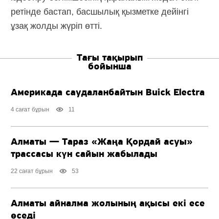
ретінде бастап, басшылық қызметке дейінгі
ұзақ жолды жүріп өтті.
Тағы тақырып
бойынша
Америкада саудаланбайтын Buick Electra
4 сағат бұрын
11
Алматы — Тараз «Жаңа Қордай асуы»
трассасы күн сайын жабылады
22 сағат бұрын
53
Алматы айналма жолының ақысы екі есе
өседі