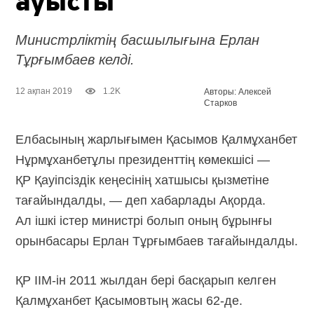
ауысты
Министрліктің басшылығына Ерлан
Тұрғымбаев келді.
12 ақпан 2019
1.2K
Авторы: Алексей
Старков
Елбасының жарлығымен Қасымов Қалмұханбет
Нұрмұханбетұлы президенттің көмекшісі —
ҚР Қауіпсіздік кеңесінің хатшысы қызметіне
тағайындалды, — деп хабарлады Ақорда.
Ал ішкі істер министрі болып оның бұрынғы
орынбасары Ерлан Тұрғымбаев тағайындалды.
ҚР ІІМ-ін 2011 жылдан бері басқарып келген
Қалмұханбет Қасымовтың жасы 62-де.