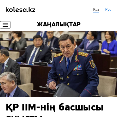
Қаз
Рус
ЖАҢАЛЫҚТАР
ҚР ІІМ-нің басшысы