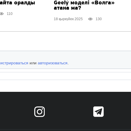
қайта оралды
Geely моделі «Волга»
атана ма?
110
18 қыркүйек 2025
130
гистрироваться
или
авторизоваться
.