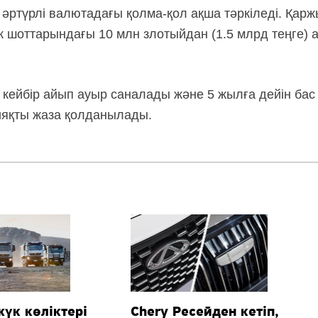
 әртүрлі валютадағы қолма-қол ақша тәркіледі. Қар
 шоттарындағы 10 млн злотыйдан (1.5 млрд теңге) 
 кейбір айып ауыр саналады және 5 жылға дейін бас 
ияқты жаза қолданылады.
жүк көліктері
Chery Ресейден кетіп,