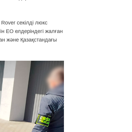
Rover секілді люкс
ін ЕО елдеріндегі жалған
жан және Қазақстандағы