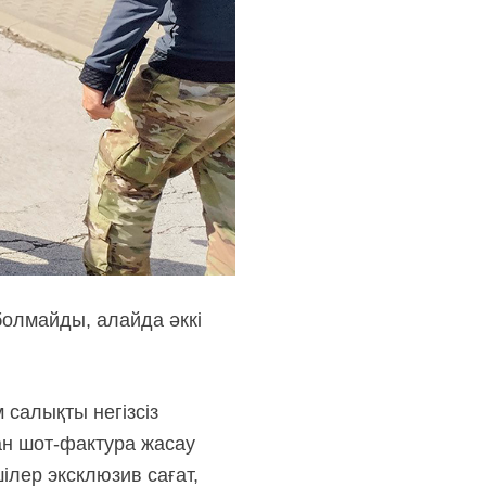
болмайды, алайда әккі
 салықты негізсіз
ан шот-фактура жасау
ілер эксклюзив сағат,