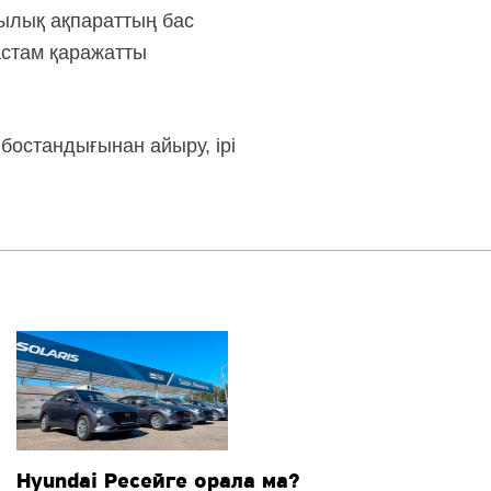
жылық ақпараттың бас
астам қаражатты
бостандығынан айыру, ірі
Hyundai Ресейге орала ма?