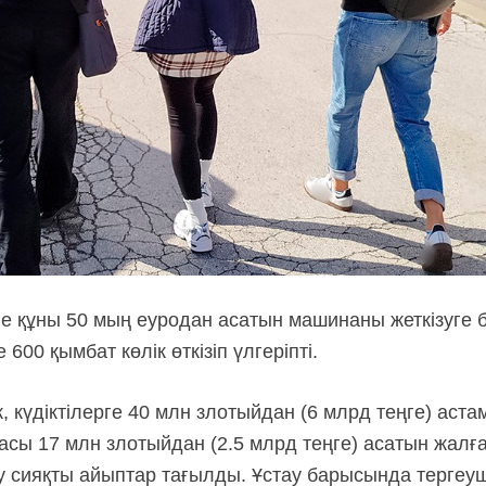
ге құны 50 мың еуродан асатын машинаны жеткізуге 
600 қымбат көлік өткізіп үлгеріпті.
 күдіктілерге 40 млн злотыйдан (6 млрд теңге) астам
асы 17 млн злотыйдан (2.5 млрд теңге) асатын жалғ
у сияқты айыптар тағылды. Ұстау барысында тергеуш