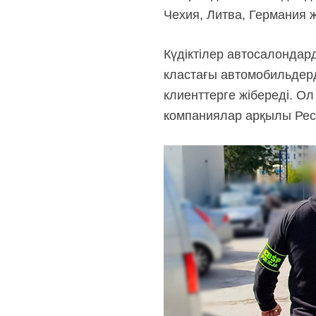
Чехия, Литва, Германия ж
Күдіктілер автосалондар
кластағы автомобильдерд
клиенттерге жібереді. О
компаниялар арқылы Рес