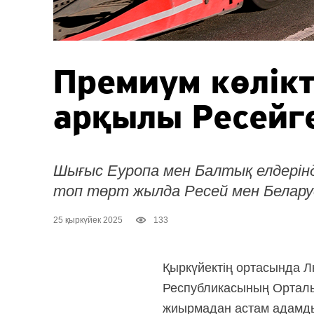
Премиум көлікт
арқылы Ресейг
Шығыс Еуропа мен Балтық елдерін
топ төрт жылда Ресей мен Беларусь
25 қыркүйек 2025
133
Қыркүйектің ортасында 
Республикасының Орталы
жиырмадан астам адамды