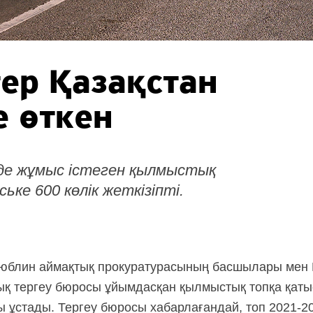
ер Қазақстан
е өткен
де жұмыс істеген қылмыстық
ке 600 көлік жеткізіпті.
Люблин аймақтық прокуратурасының басшылары мен
қ тергеу бюросы ұйымдасқан қылмыстық топқа қатыс
 ұстады. Тергеу бюросы хабарлағандай, топ 2021-