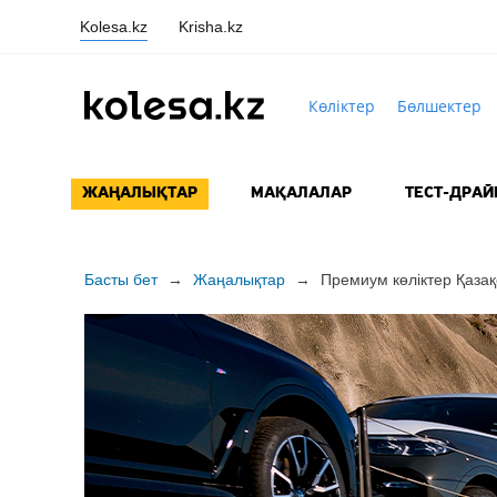
Kolesa.kz
Krisha.kz
Көліктер
Бөлшектер
ЖАҢАЛЫҚТАР
МАҚАЛАЛАР
ТЕСТ-ДРАЙ
Басты бет
→
Жаңалықтар
→
Премиум көліктер Қазақ