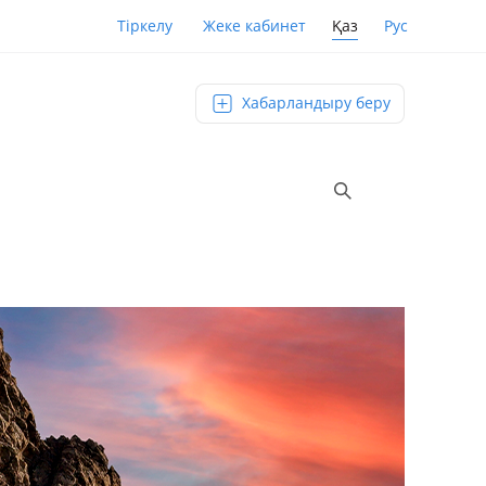
Қаз
Рус
Тіркелу
Жеке кабинет
Хабарландыру беру