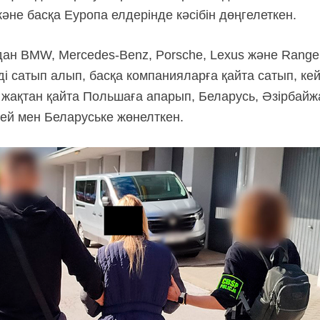
әне басқа Еуропа елдерінде кәсібін дөңгелеткен.
дан BMW, Mercedes-Benz, Porsche, Lexus және Range 
і сатып алып, басқа компанияларға қайта сатып, кей
л жақтан қайта Польшаға апарып, Беларусь, Әзірбай
ей мен Беларуське жөнелткен.