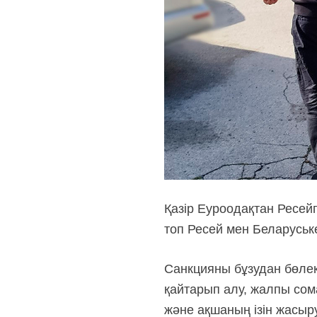
Қазір Еуроодақтан Ресей
топ Ресей мен Беларуське 
Санкцияны бұзудан бөлек,
қайтарып алу, жалпы сом
және ақшаның ізін жасыр