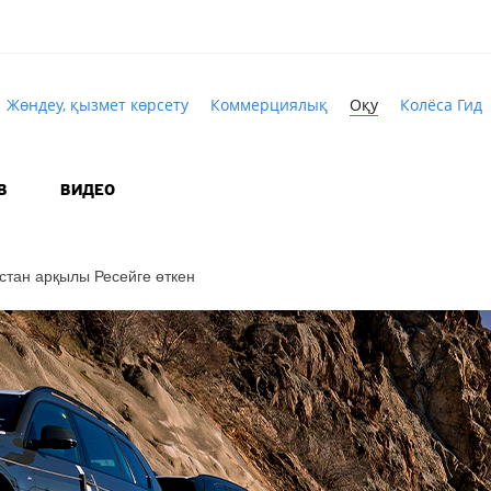
Жөндеу, қызмет көрсету
Коммерциялық
Оқу
Колёса Гид
В
ВИДЕО
стан арқылы Ресейге өткен