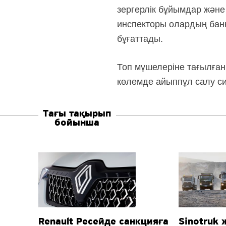
зергерлік бұйымдар және
инспекторы олардың банк
бұғаттады.
Топ мүшелеріне тағылған
көлемде айыппұл салу с
Тағы тақырып
бойынша
Renault Ресейде санкцияға
Sinotruk 