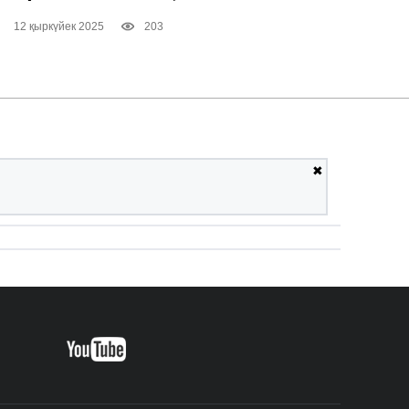
12 қыркүйек 2025
203
✖