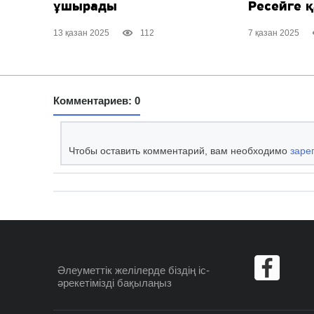
ұшырады
Ресейге 
13 қазан 2025
112
7 қазан 2025
Комментариев: 0
Чтобы оставить комментарий, вам необходимо
заре
Әлеуметтік желілерде
біздің іс-
әрекетімізді бақылаңыз