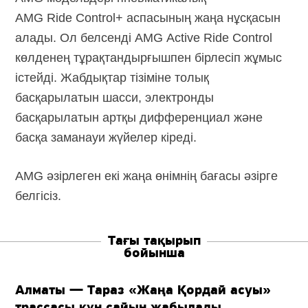
AMG Ride Control+ аспасының жаңа нұсқасын
алады. Ол белсенді AMG Active Ride Control
көлденең тұрақтандырғышпен бірлесіп жұмыс
істейді. Жабдықтар тізіміне толық
басқарылатын шасси, электронды
басқарылатын артқы дифференциал және
басқа заманауи жүйелер кіреді.
AMG әзірлеген екі жаңа өнімнің бағасы әзірге
белгісіз.
Тағы тақырып
бойынша
Алматы — Тараз «Жаңа Қордай асуы»
трассасы күн сайын жабылады