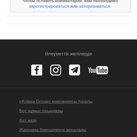
Чтобы оставить комментарий, вам необходимо
зарегистрироваться
или
авторизоваться
.
Әлеуметтік желілерде
«Kolesa Group» компаниясы туралы
Бос жұмыс орындары
Хат жазу
Жарнама берушілерге арналады