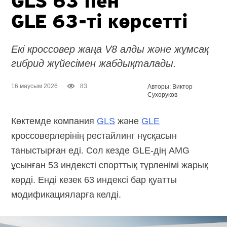
GLS 63 пен
GLE 63-ті
көрсетті
Екі кроссовер жаңа V8 алды және жұмсақ
гибрид жүйесімен жабдықталады.
16 маусым 2026
83
Авторы: Виктор
Сухоруков
Көктемде компания
GLS
және
GLE
кроссоверлерінің рестайлинг нұсқасын
таныстырған еді. Сол кезде
GLE-дің
AMG
ұсынған 53 индексті спорттық түрленімі жарық
көрді. Енді кезек 63 индексі бар қуатты
модификацияларға келді.