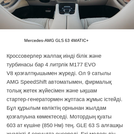
Mercedes-AMG GLS 63 4MATIC+
Кроссоверлер жалпақ иінді білік және
турбинасы бар 4 литрлік M177 EVO
V8 қозғалтқышымен жүреді. Ол 9 сатылы
AMG SpeedShift автоматымен, фирмалық
толық жетек жүйесімен және ықшам
стартер-генератормен
жұптаса жұмыс істейді.
Бұл құрылым көліктің орнынан жылдам
қозғалуына көмектеседі. Мотордың қуаты
603 ат күшіне (850 Нм) тең. GLE 63 S алғашқы
жүздікті 4 секундта еңсереді. Екі модельдің