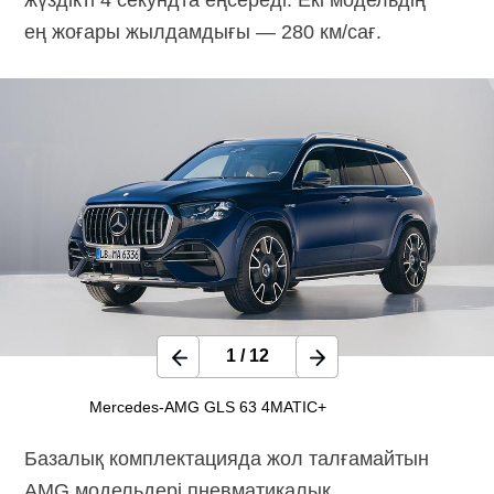
ең жоғары жылдамдығы — 280 км/сағ.
1
/
12
Mercedes-AMG GLS 63 4MATIC+
Базалық комплектацияда жол талғамайтын
AMG модельдері пневматикалық