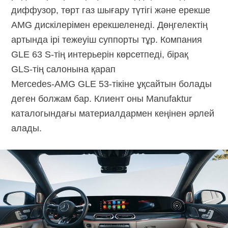
диффузор, төрт газ шығару түтігі және ерекше
AMG дискілерімен ерекшеленеді. Дөңгелектің
артында ірі тежеуіш суппорты тұр. Компания
GLE 63 S-тің
интерьерін көрсетпеді, бірақ
GLS-тің
салонына қарап
Mercedes-AMG GLE 53-тікіне
ұқсайтын болады
деген болжам бар. Клиент оны Manufaktur
каталогындағы материалдармен кеңінен әрлей
алады.