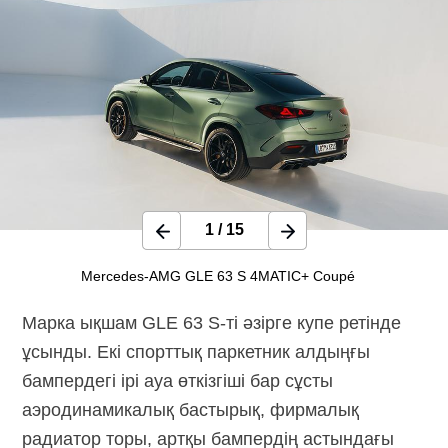
1
/
15
Mercedes-AMG GLE 63 S 4MATIC+ Coupé
Марка ықшам
GLE 63 S-ті
әзірге купе ретінде
ұсынды. Екі спорттық паркетник алдыңғы
бампердегі ірі ауа өткізгіші бар сұсты
аэродинамикалық бастырық, фирмалық
радиатор торы, артқы бампердің астындағы