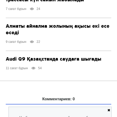
7 сағат бұрын
24
Алматы айналма жолының ақысы екі есе
өседі
9 сағат бұрын
22
Audi Q9 Қазақстанда саудаға шығады
11 сағат бұрын
54
Комментариев: 0
✖