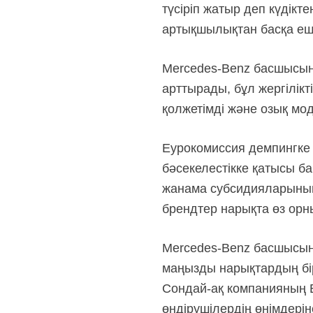
түсіріп жатыр деп күдікт
артықшылықтан басқа ешт
Mercedes-Benz басшысыны
арттырады, бұл жергілікт
қолжетімді және озық мо
Еурокомиссия демпингке 
бәсекелестікке қатысы ба
жанама субсидияларының
брендтер нарықта өз орн
Mercedes-Benz басшысын
маңызды нарықтардың бір
Сондай-ақ
компанияның
өндірушілердің өнімдерін