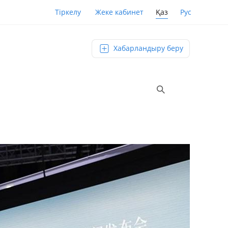
Қаз
Рус
Тіркелу
Жеке кабинет
Хабарландыру беру