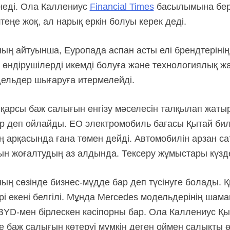
енеді. Ола Каллениус
Financial Times
басылымына берг
еңе жоқ, ал нарық еркін болуы керек деді.
ң айтуынша, Еуропада аспан асты елі брендтерінің 
і өндірушілерді икемді болуға және технологиялық 
дельдер шығаруға итермелейді.
қарсы баж салығын енгізу мәселесін талқылап жатыр
р деп ойлайды. ЕО электромобиль бағасы Қытай биліг
 арқасында ғана төмен дейді. Автомобилін арзан с
ын жоғалтудың аз алдында. Тексеру жұмыстары күзд
ың сөзінде
бизнес-мүдде
бар деп түсінуге болады. 
і екені белгілі. Мұнда Mercedes модельдерінің шама
BYD-мен
бірлескен кәсіпорны бар. Ола Каллениус Қы
е баж салығын көтеруі мүмкін деген оймен салықты ө