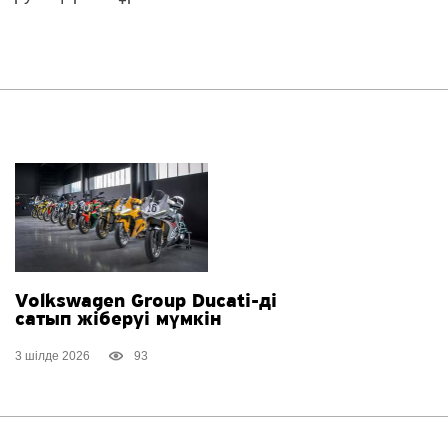
Volkswagen Group
Ducati-ді
сатып жіберуі мүмкін
3 шілде 2026
93