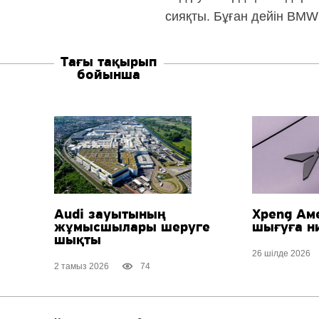
сияқты. Бұған дейін BM
Тағы тақырып
бойынша
Audi зауытының
Xpeng Ам
жұмысшылары шеруге
шығуға ни
шықты
26 шілде 2026
2 тамыз 2026
74