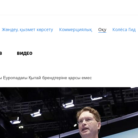
Жөндеу, қызмет көрсету
Коммерциялық
Оқу
Колёса Гид
В
ВИДЕО
 Еуропадағы Қытай брендтеріне қарсы емес