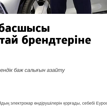
 басшысы
тай брендтеріне
ендік баж салығын азайту
ың электрокар өндірушілерін қорғады, себебі Еуро