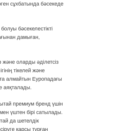
ен сұхбатында бәсекеде
болуы бәсекелестікті
жағынан дамыған,
 және оларды әділетсіз
інің тікелей және
ата алмайтын Еуропадағы
е аяқталады.
Қытай премиум бренд үшін
мен үштен бірі сатылады.
тай да шетелдік
сіруге қарсы тұрған