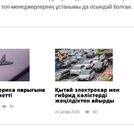
W
топ-менеджерлерінің
ұстанымы да осындай болған.
ерика нарығына
Қытай электрокар мен
етті
гибрид көліктерді
жеңілдіктен айырды
93
21 шілде 2026
60