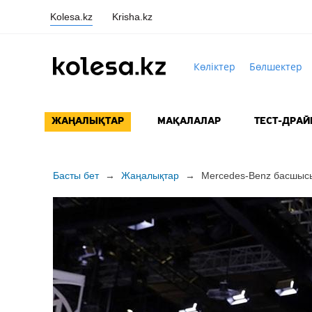
Kolesa.kz
Krisha.kz
Көліктер
Бөлшектер
ЖАҢАЛЫҚТАР
МАҚАЛАЛАР
ТЕСТ-ДРАЙ
Басты бет
→
Жаңалықтар
→
Mercedes-Benz басшысы