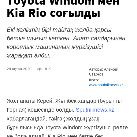
Toyota Windom мен
Kia Rio соғылды
Екі көліктің бірі тайғақ жолда қарсы
бетке шығып кеткен. Апат салдарынан
кореялық машинаның жүргізушісі
жарақат алды.
28 ақпан 2020
819
Авторы: Алексей
Старков
Фото:
www.sputniknews.kz
Жол апаты Керей, Жәнібек хандар (бұрынғы
Горная) көшесінде болды.
Sputniknews.kz
хабарлағандай, тайғақ жолдың ұзақ
бұрылысында Toyota Windom жүргізушісі рөлге
ие бола алмай, Kia Rio-мен бетпе-бет