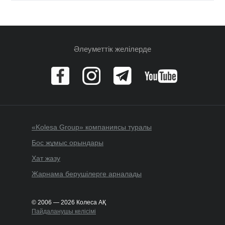
Әлеуметтік желілерде
«Kolesa Group» компаниясы туралы
Бос жұмыс орындары
Хат жазу
Жарнама берушілерге арналады
© 2006 — 2026 Колеса АҚ
Пайдаланушы келісімі