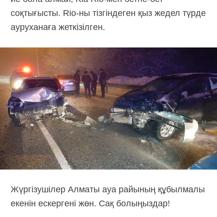
соқтығысты. Rio-ны тізгіндеген қыз жедел түрде
ауруханаға жеткізілген.
Жүргізушілер Алматы ауа райының құбылмалы
екенін ескергені жөн. Сақ болыңыздар!