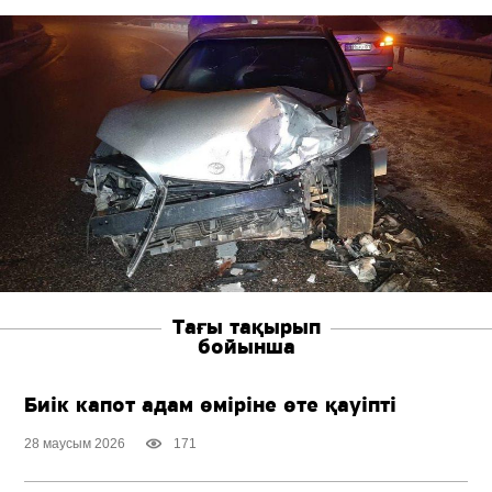
Тағы тақырып
бойынша
Биік капот адам өміріне өте қауіпті
28 маусым 2026
171