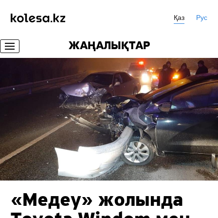
Қаз
Рус
ЖАҢАЛЫҚТАР
«Медеу» жолында