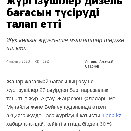
жүргізушілер дизель
бағасын түсіруді
талап етті
Жүк көлігін жүргізетін азаматтар шеруге
шықты.
4 мамыр 2023
192
Авторы: Алексей
Старков
Жанар-жағармай бағасының өсуіне
жүргізушілер 27 сәуірден бері наразылық
танытып жүр. Ақтау, Жаңаөзен қалалары мен
Мұнайлы және Бейнеу ауданында өткен
акцияға жүзден аса жүргізуші қатысты.
Lada.kz
хабарлағандай, кейінгі аптада бірден 30 %