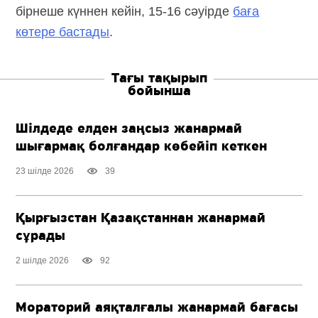
бірнеше күннен кейін,
15-16 сәуірде
баға
көтере бастады
.
Тағы тақырып
бойынша
Шілдеде елден заңсыз жанармай
шығармақ болғандар көбейіп кеткен
23 шілде 2026
39
Қырғызстан Қазақстаннан жанармай
сұрады
2 шілде 2026
92
Мораторий аяқталғалы жанармай бағасы