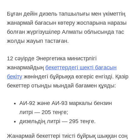
Бұған дейін дизель тапшылығы мен үкіметтің
жанармай бағасын көтеру жоспарына наразы
болған жүргізушілер Алматы облысында тас
жолды жауып тастаған.
12 сәуірде Энергетика министрлігі
жанармайдың
бекеттердегі шекті бағасын
бекіту
жөніндегі бұйрыққа өзгеріс енгізді. Қазір
бекеттер отынды мындай бағамен құяды:
АИ-92
және
АИ-93
маркалы бензин
литрі — 205 теңге;
дизельдің литрі — 295 теңге.
Жанармай бекеттері тиісті бұйрық шыққан соң