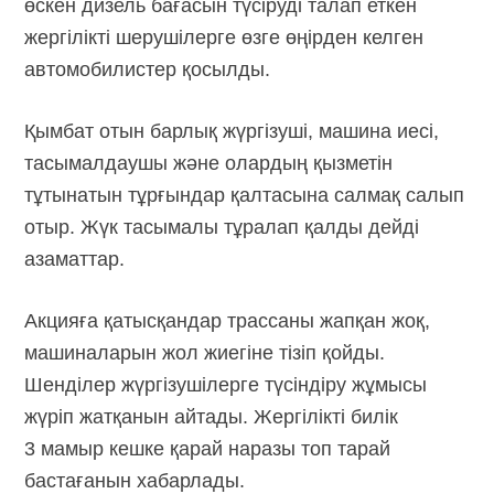
өскен дизель бағасын түсіруді талап еткен
жергілікті шерушілерге өзге өңірден келген
автомобилистер қосылды.
Қымбат отын барлық жүргізуші, машина иесі,
тасымалдаушы және олардың қызметін
тұтынатын тұрғындар қалтасына салмақ салып
отыр. Жүк тасымалы тұралап қалды дейді
азаматтар.
Акцияға қатысқандар трассаны жапқан жоқ,
машиналарын жол жиегіне тізіп қойды.
Шенділер жүргізушілерге түсіндіру жұмысы
жүріп жатқанын айтады. Жергілікті билік
3 мамыр кешке қарай наразы топ тарай
бастағанын хабарлады.