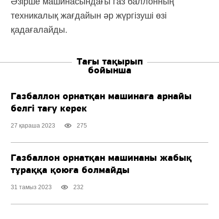
Әзірше машинасындағы газ баллонның
техникалық жағдайын әр жүргізуші өзі
қадағалайды.
Тағы тақырып
бойынша
Газбаллон орнатқан машинаға арнайы
белгі тағу керек
27 қараша 2023
275
Газбаллон орнатқан машинаны жабық
тұраққа қоюға болмайды
31 тамыз 2023
232