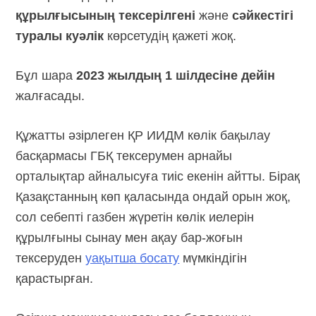
құрылғысының тексерілгені
және
сәйкестігі
туралы куәлік
көрсетудің қажеті жоқ.
Бұл шара
2023 жылдың 1 шілдесіне дейін
жалғасады.
Құжатты әзірлеген ҚР ИИДМ көлік бақылау
басқармасы ГБҚ тексерумен арнайы
орталықтар айналысуға тиіс екенін айтты. Бірақ
Қазақстанның көп қаласында ондай орын жоқ,
сол себепті газбен жүретін көлік иелерін
құрылғыны сынау мен ақау бар-жоғын
тексеруден
уақытша босату
мүмкіндігін
қарастырған.