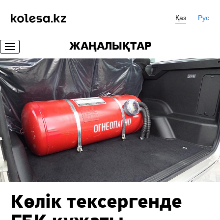
Қаз
Рус
ЖАҢАЛЫҚТАР
Көлік тексергенде