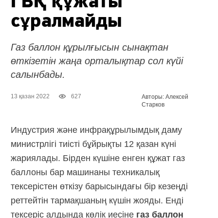
ГБҚ құжаты
сұралмайды
Газ баллон құрылғысын сынақтан
өткізетін жаңа орталықтар сол күйі
салынбады.
13 қазан 2022
627
Авторы: Алексей
Старков
Индустрия және инфрақұрылымдық даму
министрлігі тиісті бұйрықты 12 қазан күні
жариялады. Бірден күшіне енген құжат газ
баллоны бар машинаны техникалық
тексерістен өткізу барысындағы бір кезеңді
реттейтін тармақшаның күшін жояды. Енді
тексеріс алдында көлік иесіне
газ баллон