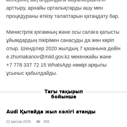
арттыру, арнайы орталықтарды ашу мен
процедураны өткізу талаптарын қатаңдату бар.
Министрлік қоғамның және осы салаға қатысты
ұйымдардың пікірімен санасуды да жөн көріп
отыр. Шенділер 2020 жылдың 7 қазанына дейін
e.zhumakanov@miid.gov.kz мекенжайы және
+7 778 337 72 15 WhatsApp нөмірі арқылы
ұсыныс қабылдайды.
Тағы тақырып
бойынша
Audi Қытайда жыл көлігі атанды
22 қаңтар 2026
366