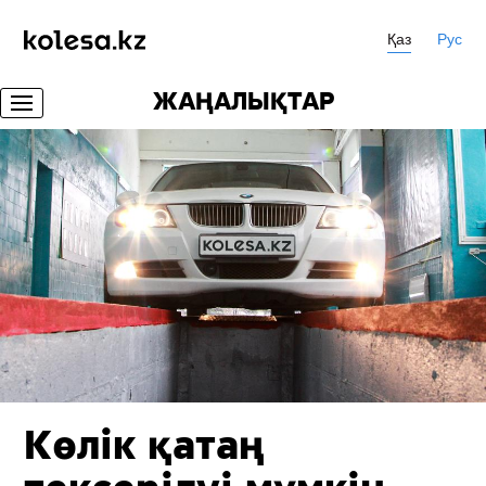
Қаз
Рус
ЖАҢАЛЫҚТАР
Көлік қатаң