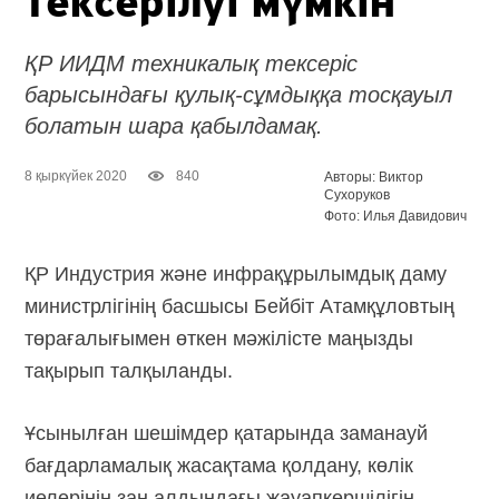
тексерілуі мүмкін
ҚР ИИДМ техникалық тексеріс
барысындағы қулық-сұмдыққа тосқауыл
болатын шара қабылдамақ.
8 қыркүйек 2020
840
Авторы: Виктор
Сухоруков
Фото: Илья Давидович
ҚР Индустрия және инфрақұрылымдық даму
министрлігінің басшысы Бейбіт Атамқұловтың
төрағалығымен өткен мәжілісте маңызды
тақырып талқыланды.
Ұсынылған шешімдер қатарында заманауй
бағдарламалық жасақтама қолдану, көлік
иелерінің заң алдындағы жауапкершілігін