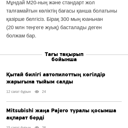
Мұндай
M20-ның
және стандарт жол
талғамайтын көліктің бағасы қанша болатыны
қазірше белгісіз. Бірақ 300 мың юаньнан
(20 млн теңгеге жуық) басталады деген
болжам бар.
Тағы тақырып
бойынша
Қытай билігі автопилоттың көгілдір
жарығына тыйым салды
12 сағат бұрын
24
Mitsubishi жаңа Pajero туралы қосымша
ақпарат берді
15 сағат бұрын
26