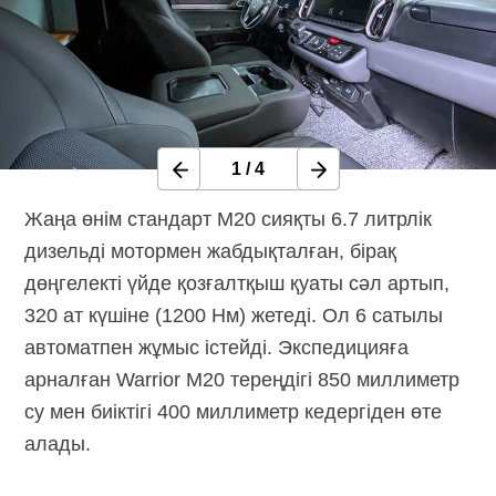
1
/
4
Жаңа өнім стандарт M20 сияқты 6.7 литрлік
дизельді мотормен жабдықталған, бірақ
дөңгелекті үйде қозғалтқыш қуаты сәл артып,
320 ат күшіне (1200 Нм) жетеді. Ол 6 сатылы
автоматпен жұмыс істейді. Экспедицияға
арналған Warrior M20 тереңдігі 850 миллиметр
су мен биіктігі 400 миллиметр кедергіден өте
алады.