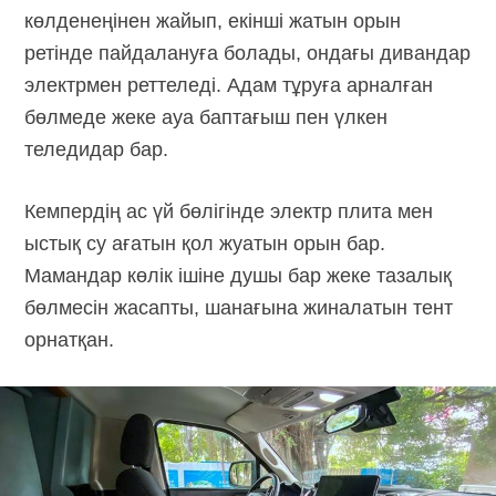
көлденеңінен жайып, екінші жатын орын
ретінде пайдалануға болады, ондағы дивандар
электрмен реттеледі. Адам тұруға арналған
бөлмеде жеке ауа баптағыш пен үлкен
теледидар бар.
Кемпердің ас үй бөлігінде электр плита мен
ыстық су ағатын қол жуатын орын бар.
Мамандар көлік ішіне душы бар жеке тазалық
бөлмесін жасапты, шанағына жиналатын тент
орнатқан.