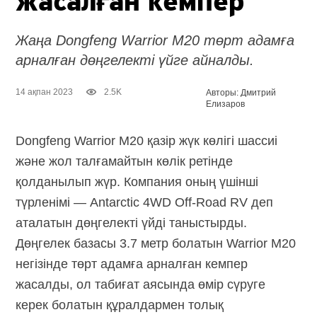
жасалған кемпер
Жаңа Dongfeng Warrior M20 төрт адамға
арналған дөңгелекті үйге айналды.
14 ақпан 2023
2.5K
Авторы: Дмитрий
Елизаров
Dongfeng Warrior M20 қазір жүк көлігі шассиі
және жол талғамайтын көлік ретінде
қолданылып жүр. Компания оның үшінші
түрленімі — Antarctic 4WD
Off-Road
RV деп
аталатын дөңгелекті үйді таныстырды.
Дөңгелек базасы 3.7 метр болатын Warrior M20
негізінде төрт адамға арналған кемпер
жасалды, ол табиғат аясында өмір сүруге
керек болатын құралдармен толық