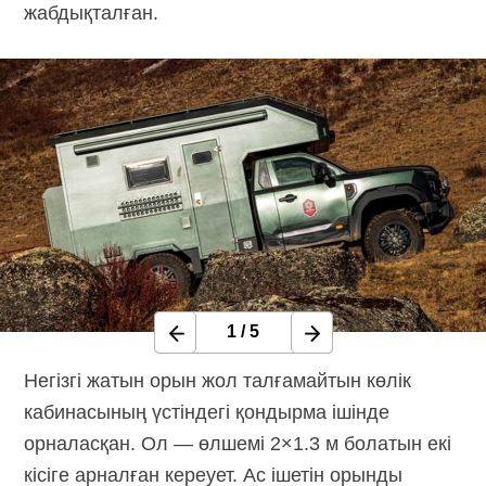
жабдықталған.
1
/
5
Негізгі жатын орын жол талғамайтын көлік
кабинасының үстіндегі қондырма ішінде
орналасқан. Ол — өлшемі 2×1.3 м болатын екі
кісіге арналған кереует. Ас ішетін орынды