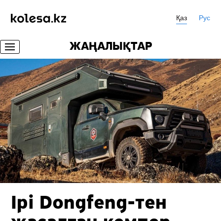
Қаз
Рус
ЖАҢАЛЫҚТАР
Ірі
Dongfeng-тен