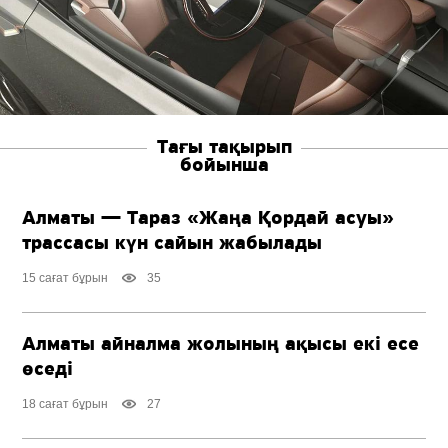
Тағы тақырып
бойынша
Алматы — Тараз «Жаңа Қордай асуы»
трассасы күн сайын жабылады
15 сағат бұрын
35
Алматы айналма жолының ақысы екі есе
өседі
18 сағат бұрын
27