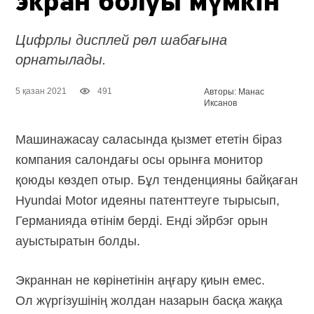
экран болуы мүмкін
Цифрлы дисплей рөл шабағына
орнатылады.
5 қазан 2021
491
Авторы: Манас
Иксанов
Машинажасау саласында қызмет ететін біраз
компания салондағы осы орынға монитор
қоюды көздеп отыр. Бұл тенденцияны байқаған
Hyundai Motor идеяны патенттеуге тырысып,
Германияда өтінім берді. Енді эйрбэг орын
ауыстыратын болды.
Экраннан не көрінетінін аңғару қиын емес.
Ол жүргізушінің жолдан назарын басқа жаққа