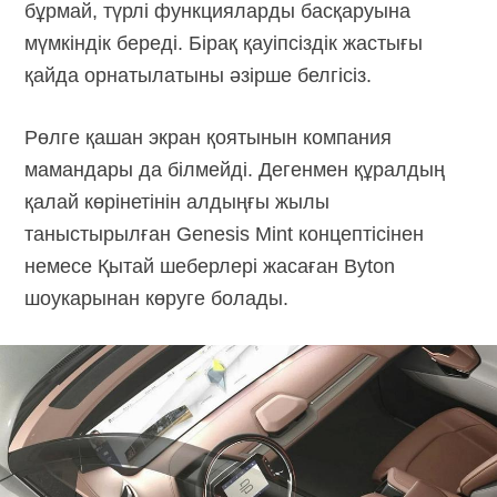
бұрмай, түрлі функцияларды басқаруына
мүмкіндік береді. Бірақ қауіпсіздік жастығы
қайда орнатылатыны әзірше белгісіз.
Рөлге қашан экран қоятынын компания
мамандары да білмейді. Дегенмен құралдың
қалай көрінетінін алдыңғы жылы
таныстырылған Genesis Mint концептісінен
немесе Қытай шеберлері жасаған Byton
шоукарынан көруге болады.