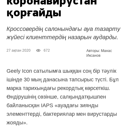
коронавирустан
қорғайды
Кроссовердің салонындағы ауа тазарту
жүйесі клиенттердің назарын аударды.
27 ақпан 2020
672
Авторы: Манас
Иксанов
Geely Icon сатылымға шыққан соң бір тәулік
ішінде 30 мың данасына тапсырыс түсті. Бұл
марка тарихындағы рекордтық көрсеткіш.
Өндірушінің сөзінше, салқындатқышпен
байланысқан IAPS «ауадағы зиянды
элементтерді, бактериялар мен вирустарды
жояды».