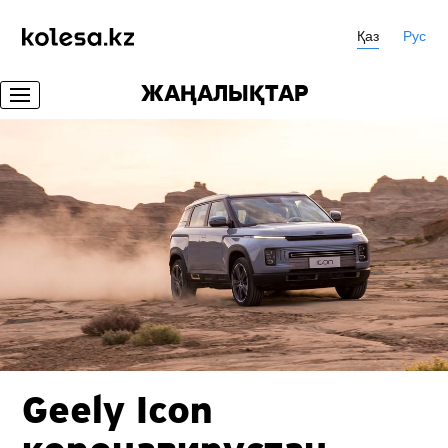
Қаз
Рус
ЖАҢАЛЫҚТАР
Geely Icon