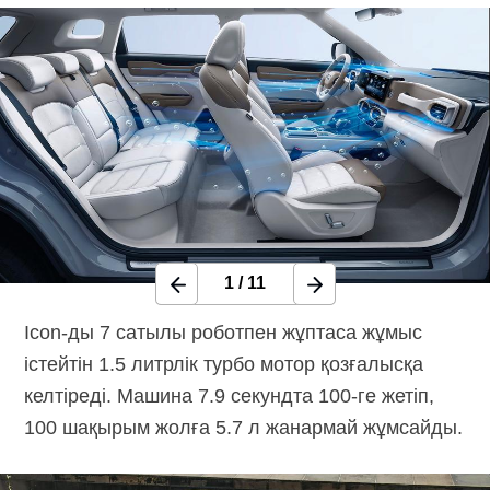
1
/
11
Icon-ды 7 сатылы роботпен жұптаса жұмыс
істейтін 1.5 литрлік турбо мотор қозғалысқа
келтіреді. Машина 7.9 секундта 100-ге жетіп,
100 шақырым жолға 5.7 л жанармай жұмсайды.