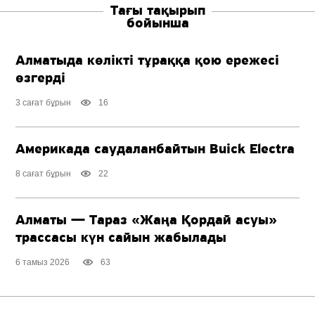
Тағы тақырып
бойынша
Алматыда көлікті тұраққа қою ережесі
өзгерді
3 сағат бұрын
16
Америкада саудаланбайтын Buick Electra
8 сағат бұрын
22
Алматы — Тараз «Жаңа Қордай асуы»
трассасы күн сайын жабылады
6 тамыз 2026
63