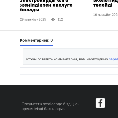
электрокарды елге
әкелетінд
жеңілдікпен әкелуге
төлейді
болады
16 қыркүйек 202
29 қыркүйек 2025
112
Комментариев: 0
Чтобы оставить комментарий, вам необходимо
заре
Әлеуметтік желілерде
біздің іс-
әрекетімізді бақылаңыз