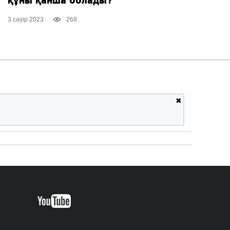
құны қанша болады?
3 сәуір 2023
268
✖