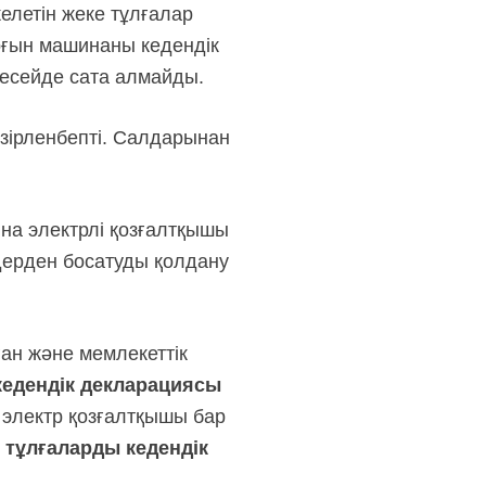
елетін жеке тұлғалар
рғын машинаны кедендік
Ресейде сата алмайды.
әзірленбепті. Салдарынан
на электрлі қозғалтқышы
мдерден босатуды қолдану
ан және мемлекеттік
едендік декларациясы
 электр қозғалтқышы бар
 тұлғаларды кедендік