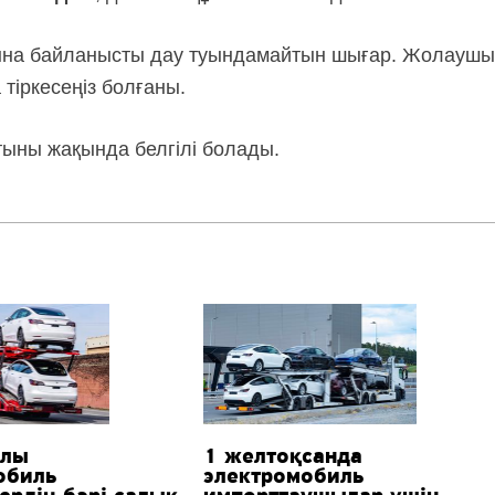
ына байланысты дау туындамайтын шығар. Жолаушы
тіркесеңіз болғаны.
тыны жақында белгілі болады.
ылы
1 желтоқсанда
обиль
электромобиль