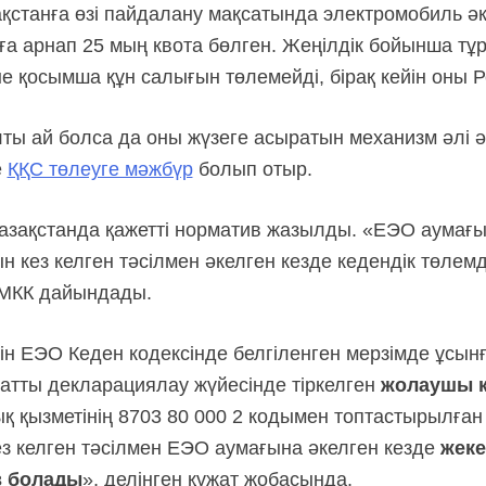
ақстанға өзі пайдалану мақсатында электромобиль әк
ға арнап 25 мың квота бөлген. Жеңілдік бойынша тұ
не қосымша құн салығын төлемейді, бірақ кейін оны 
лты ай болса да оны жүзеге асыратын механизм әлі 
е
ҚҚС төлеуге мәжбүр
болып отыр.
азақстанда қажетті норматив жазылды. «ЕЭО аумағы
н кез келген тәсілмен әкелген кезде кедендік төле
 МКК дайындады.
ін ЕЭО Кеден кодексінде белгіленген мерзімде ұсынғ
матты декларациялау жүйесінде тіркелген
жолаушы к
 қызметінің 8703 80 000 2 кодымен топтастырылған
ез келген тәсілмен ЕЭО аумағына әкелген кезде
жеке
з болады
», делінген құжат жобасында.