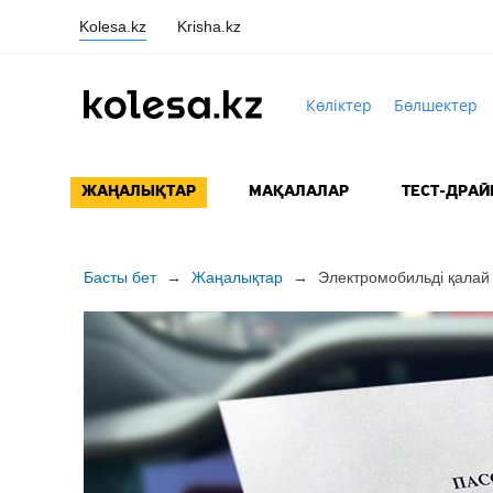
Kolesa.kz
Krisha.kz
Көліктер
Бөлшектер
ЖАҢАЛЫҚТАР
МАҚАЛАЛАР
ТЕСТ-ДРАЙ
Басты бет
→
Жаңалықтар
→
Электромобильді қалай ж