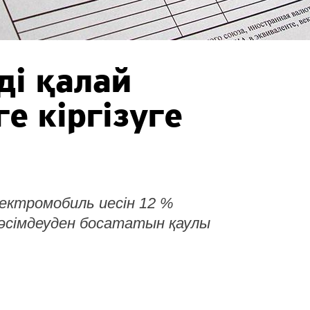
ді қалай
е кіргізуге
ектромобиль иесін 12 %
рәсімдеуден босататын қаулы