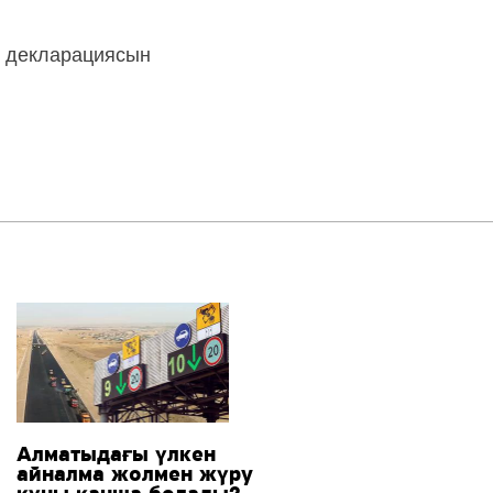
 декларациясын
Алматыдағы үлкен
айналма жолмен жүру