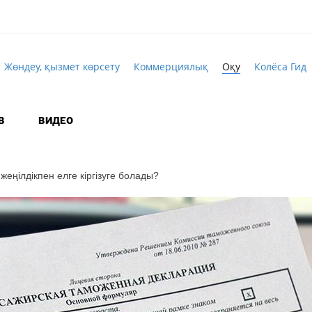
Жөндеу, қызмет көрсету
Коммерциялық
Оқу
Колёса Гид
В
ВИДЕО
еңілдікпен елге кіргізуге болады?