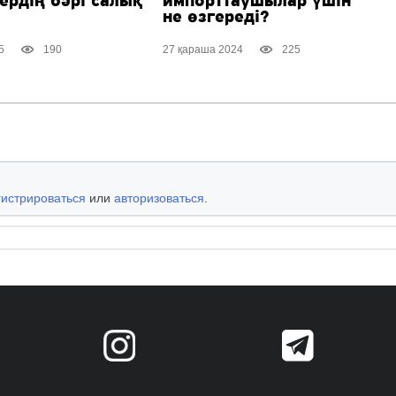
ердің бәрі салық
импорттаушылар үшін
не өзгереді?
5
190
27 қараша 2024
225
гистрироваться
или
авторизоваться
.