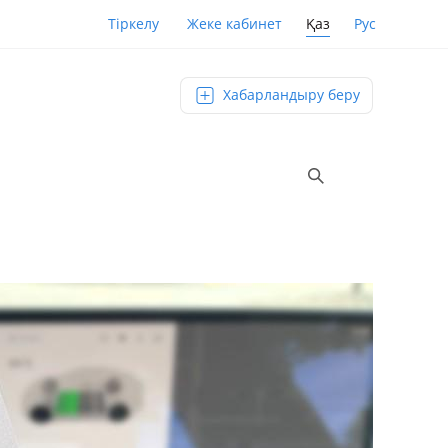
Қаз
Рус
Тіркелу
Жеке кабинет
Хабарландыру беру