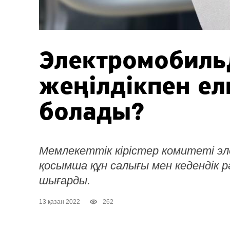
Электромобиль
жеңілдікпен елг
болады?
Мемлекеттік кірістер комитеті эл
қосымша құн салығы мен кедендік 
шығарды.
13 қазан 2022
262