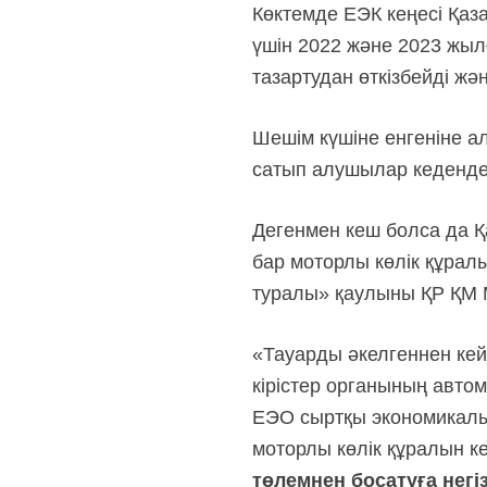
Көктемде ЕЭК кеңесі Қаз
үшін 2022 және 2023 жыл
тазартудан өткізбейді жә
Шешім күшіне енгеніне а
сатып алушылар кеденд
Дегенмен кеш болса да Қ
бар моторлы көлік құралы
туралы» қаулыны ҚР ҚМ
«Тауарды әкелгеннен кей
кірістер органының авто
ЕЭО сыртқы экономикалық
моторлы көлік құралын к
төлемнен босатуға негі