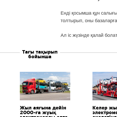
Енді қосымша құн салығ
толтырып, оны базаларға 
Ал іс жүзінде қалай бола
Тағы тақырып
бойынша
Жыл аяғына дейін
Келер ж
2000-ға
жуық
электром