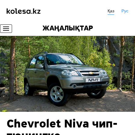
Қаз
Рус
ЖАҢАЛЫҚТАР
Chevrolet Niva чип-