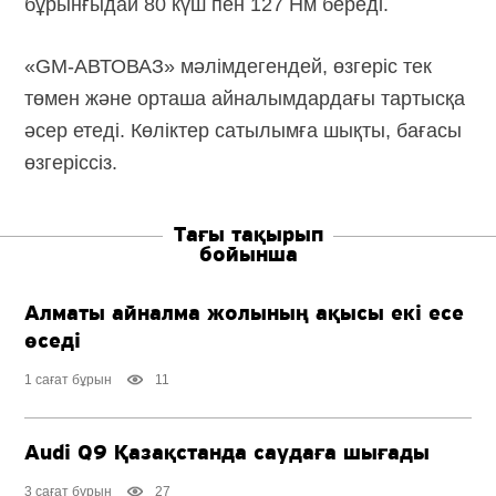
бұрынғыдай 80 күш пен 127 Нм береді.
«GM-АВТОВАЗ» мәлімдегендей, өзгеріс тек
төмен және орташа айналымдардағы тартысқа
әсер етеді. Көліктер сатылымға шықты, бағасы
өзгеріссіз.
Тағы тақырып
бойынша
Алматы айналма жолының ақысы екі есе
өседі
1 сағат бұрын
11
Audi Q9 Қазақстанда саудаға шығады
3 сағат бұрын
27