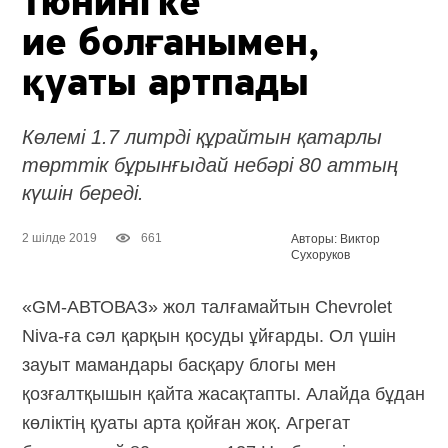
тюнингке
ие болғанымен,
қуаты артпады
Көлемі 1.7 литрді құрайтын қатарлы
төрттік бұрынғыдай небәрі 80 аттың
күшін береді.
2 шілде 2019
661
Авторы: Виктор
Сухоруков
«GM-АВТОВАЗ» жол талғамайтын Chevrolet
Niva-ға сәл қарқын қосуды ұйғарды. Ол үшін
зауыт мамандары басқару блогы мен
қозғалтқышын қайта жасақтапты. Алайда бұдан
көліктің қуаты арта қойған жоқ. Агрегат