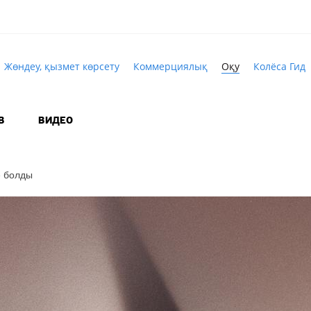
Жөндеу, қызмет көрсету
Коммерциялық
Оқу
Колёса Гид
В
ВИДЕО
е болды