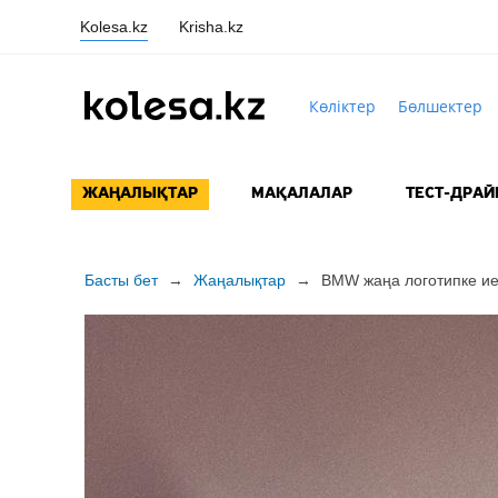
Kolesa.kz
Krisha.kz
Көліктер
Бөлшектер
ЖАҢАЛЫҚТАР
МАҚАЛАЛАР
ТЕСТ-ДРАЙ
Басты бет
→
Жаңалықтар
→
BMW жаңа логотипке и