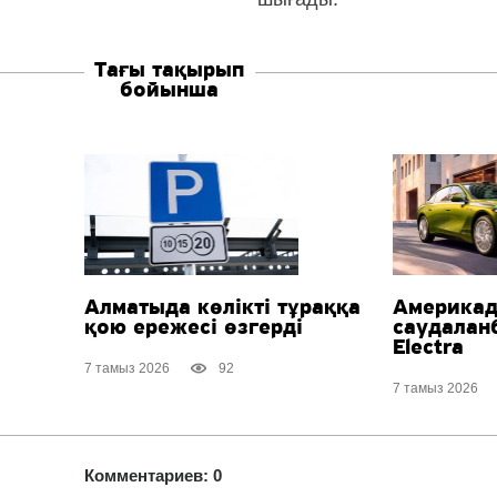
Тағы тақырып
бойынша
Алматыда көлікті тұраққа
Америка
қою ережесі өзгерді
саудалан
Electra
7 тамыз 2026
92
7 тамыз 2026
Комментариев: 0