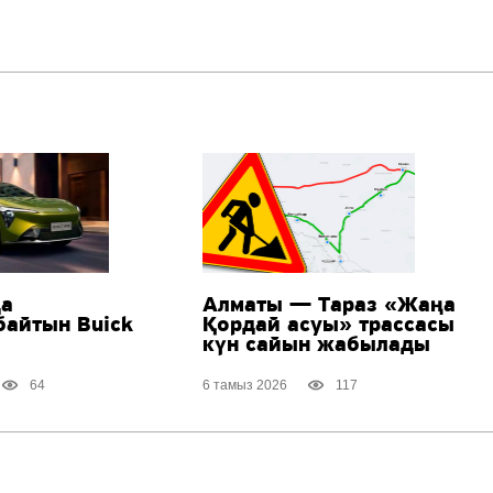
да
Алматы — Тараз «Жаңа
байтын Buick
Қордай асуы» трассасы
күн сайын жабылады
64
6 тамыз 2026
117