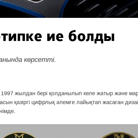
типке ие болды
анында көрсетті.
і 1997 жылдан бері қолданылып келе жатыр және мар
емасын қазіргі цифрлық әлемге лайықтап жасаған диз
німде.