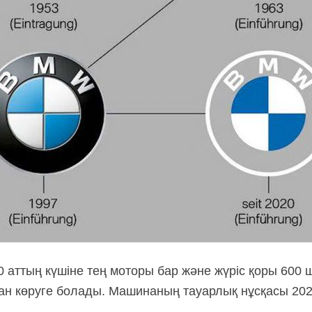
0 аттың күшіне тең моторы бар және жүріс қоры 60
ан көруге болады. Машинаның тауарлық нұсқасы 20