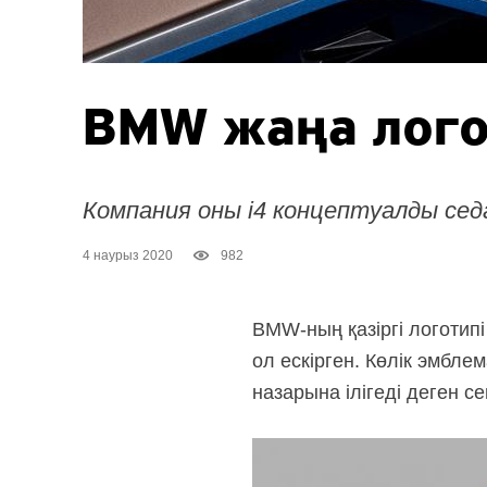
BMW жаңа лого
Компания оны i4 концептуалды сед
4 наурыз 2020
982
BMW-ның қазіргі логотип
ол ескірген. Көлік эмбл
назарына ілігеді деген се