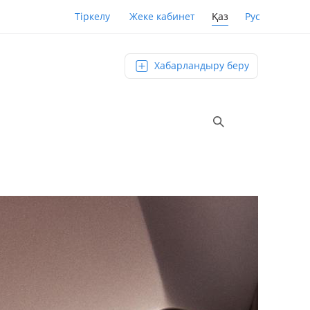
Қаз
Рус
Тіркелу
Жеке кабинет
Хабарландыру беру