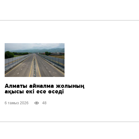
Алматы айналма жолының
ақысы екі есе өседі
6 тамыз 2026
48