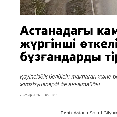
Астанадағы ка
жүргінші өткел
бұзғандарды ті
Қауіпсіздік белдігін тақпаған және
жүргізушілерді де анықтайды.
23 сәуір 2026
187
Билік Astana Smart City