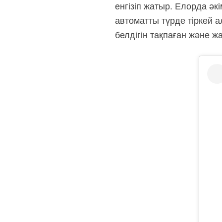
енгізіп жатыр. Елорда әк
автоматты түрде тіркей 
белдігін тақпаған және ж