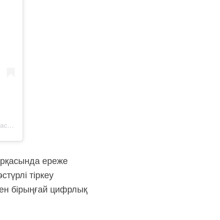
Публикация от Астана қаласы Цифрландыру және мемлекеттік қызмет басқармасы (@digital.astana)
арқасында ереже
түрлі тіркеу
ен бірыңғай цифрлық