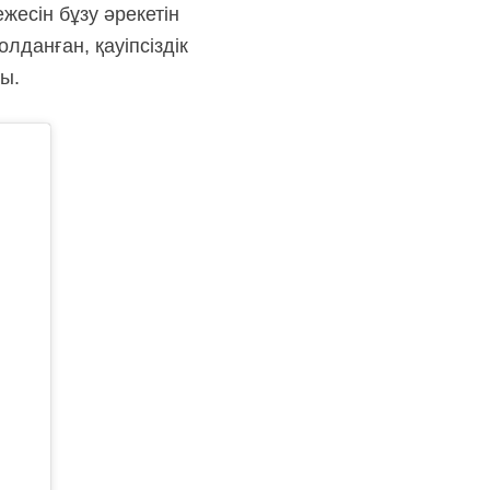
жесін бұзу әрекетін
данған, қауіпсіздік
ы.