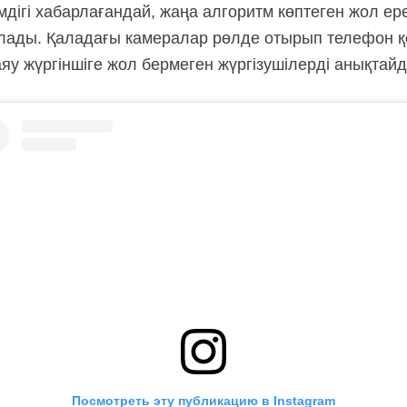
імдігі хабарлағандай, жаңа алгоритм көптеген жол ере
алады. Қаладағы камералар рөлде отырып телефон қол
аяу жүргіншіге жол бермеген жүргізушілерді анықтайд
Посмотреть эту публикацию в Instagram