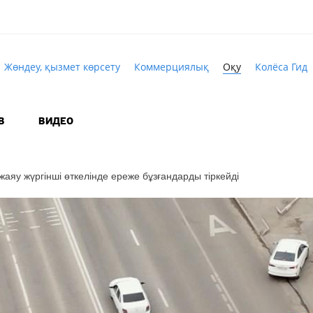
Жөндеу, қызмет көрсету
Коммерциялық
Оқу
Колёса Гид
В
ВИДЕО
аяу жүргінші өткелінде ереже бұзғандарды тіркейді