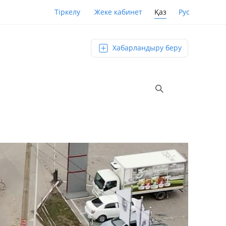
Қаз
Рус
Тіркелу
Жеке кабинет
Хабарландыру беру