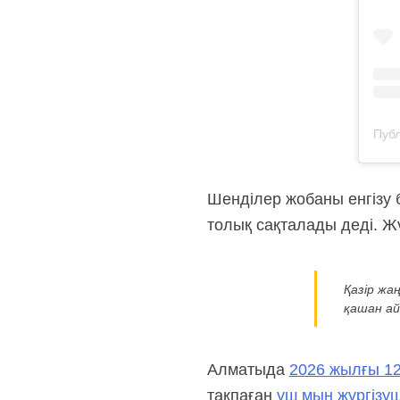
Шенділер жобаны енгізу б
толық сақталады деді. Жү
Қазір жа
қашан ай
Алматыда
2026 жылғы 12
тақпаған
үш мың жүргізуш