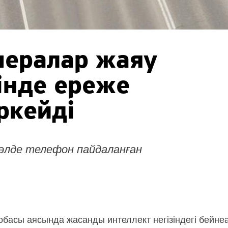
мералар жаяу
інде ереже
ркейді
 рөлде телефон пайдаланған
 жобасы аясында жасанды интеллект негізіндегі бейн