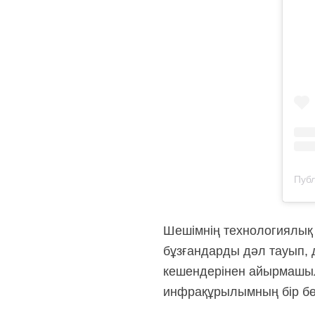
Шешімнің технологиялық 
бұзғандарды дәл тауып, 
кешендерінен айырмашыл
инфрақұрылымның бір бөл