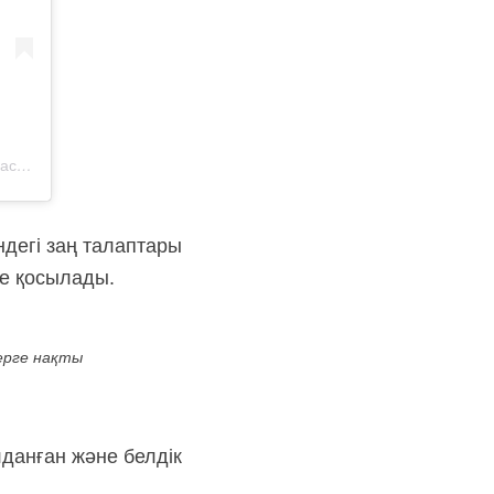
Публикация от Астана қаласы Цифрландыру және мемлекеттік қызмет басқармасы (@digital.astana)
ндегі заң талаптары
ке қосылады.
лерге нақты
данған және белдік