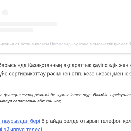
арысында Қазақстанның ақпараттық қауіпсіздік жөні
йе сертификаттау рәсімінен өтіп, кезең-кезеңімен іс
ңа функция сынақ режимінде жұмыс істеп тұр. Әкімдік жүргізуші
ыппұл салатынын айтқан жоқ.
 наурыздан бері
бір айда рөлде отырып телефон қол
і айыппұл төледі
.