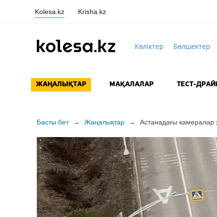
Kolesa.kz
Krisha.kz
Көліктер
Бөлшектер
ЖАҢАЛЫҚТАР
МАҚАЛАЛАР
ТЕСТ-ДРАЙ
Басты бет
→
Жаңалықтар
→
Астанадағы камералар ж