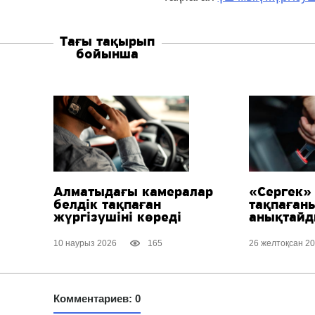
Тағы тақырып
бойынша
Алматыдағы камералар
«Сергек» 
белдік тақпаған
тақпаған
жүргізушіні көреді
анықтай
10 наурыз 2026
165
26 желтоқсан 2
Комментариев: 0