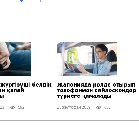
жүргізуші белдік
Жапонияда рөлде отырып
ын қалай
телефонмен сөйлескендер
ды
түрмеге қамалады
023
592
13 желтоқсан 2019
655