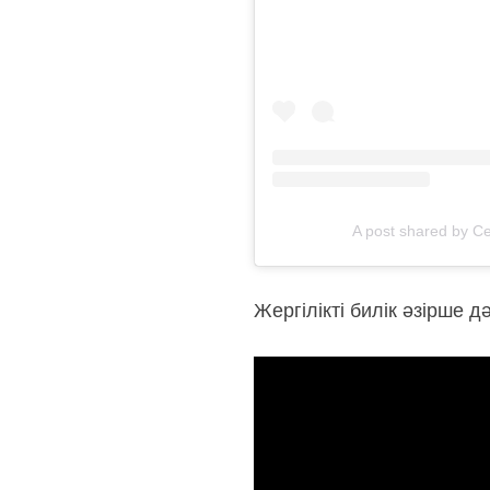
A post shared by 
Жергілікті билік әзірше д