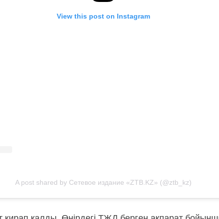
View this post on Instagram
A post shared by Сетевое издание «ZTB.KZ» (@ztb_kz)
 қирап қалды. Өңірдегі ТЖД берген ақпарат бойынша