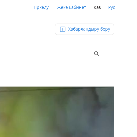
Қаз
Рус
Тіркелу
Жеке кабинет
Хабарландыру беру