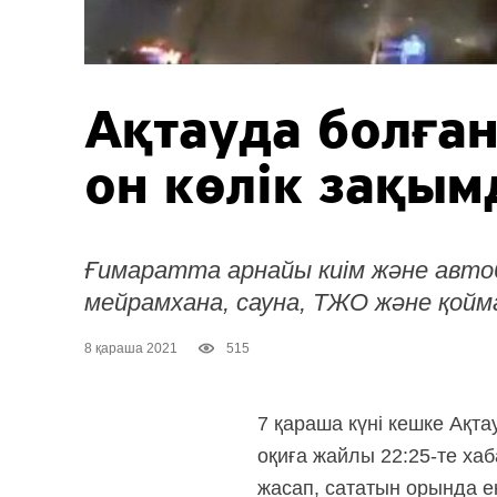
Ақтауда болға
он көлік зақы
Ғимаратта арнайы киім және авто
мейрамхана, сауна, ТЖО және қойма
8 қараша 2021
515
7 қараша күні кешке Ақт
оқиға жайлы 22:25-те ха
жасап, сататын орында е