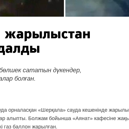
н жарылыстан
мдалды
бөлшек сататын дүкендер,
лар болған.
ауда орналасқан «Шерқала» сауда кешенінде жарылы
бар алыпты. Болжам бойынша «Аянат» кафесіне жақы
кі газ баллон жарылған.