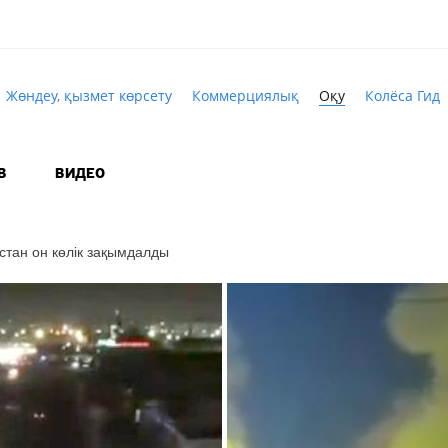
Жөндеу, қызмет көрсету
Коммерциялық
Оқу
Колёса Гид
В
ВИДЕО
стан он көлік зақымдалды