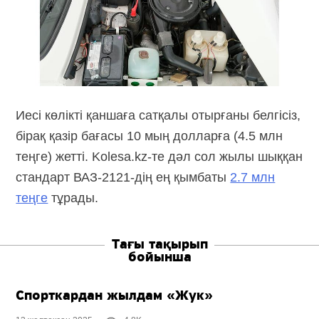
Иесі көлікті қаншаға сатқалы отырғаны белгісіз,
бірақ қазір бағасы 10 мың долларға (4.5 млн
теңге) жетті.
Kolesa.kz-те
дәл сол жылы шыққан
стандарт
ВАЗ-2121-дің
ең қымбаты
2.7 млн
теңге
тұрады.
Тағы тақырып
бойынша
Спорткардан жылдам «Жук»