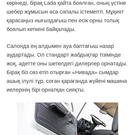
көрінеді, бірақ Lada қайта боялған, оның үстіне
шебер жұмысын аса сапалы істемепті. Мұқият
қарасаңыз нығыздағыш пен есік орны толық
боялып кеткені байқалады.
Салонда ең алдымен ауа баптағыш назар
аудартады. Ол стандарт жабдықтар тізімінде
жоқ, әдетте оны шетелдегі дилерлер орнатады.
Бірақ біз сөз етіп отырған «Нивада» сымдар
ашық ілулі тұр, соған қарағанда жүйені машина
иелерінің бірі орнатқан сияқты.