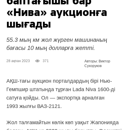
баптағышы бар
«Нива» аукционға
шығады
55.3 мың км жол жүрген машинаның
бағасы 10 мың долларға жетті.
28 ақпан 2023
371
Авторы: Виктор
Сухоруков
АҚШ-тағы аукцион порталдардың бірі Нью-
Гемпшир штатында тұрған Lada
Niva 1600-ді
сатуға қойды. Ол — экспортқа арналған
1993 жылғы
ВАЗ-2121.
Жол талғамайтын көлік көп уақыт Жапонияда