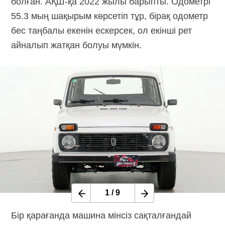
болған.
АҚШ-қа
2022 жылы барыпты. Одометрі
55.3 мың шақырым көрсетіп тұр, бірақ одометр
бес таңбалы екенін ескерсек, ол екінші рет
айналып жатқан болуы мүмкін.
1
/
9
Бір қарағанда машина мінсіз сақталғандай