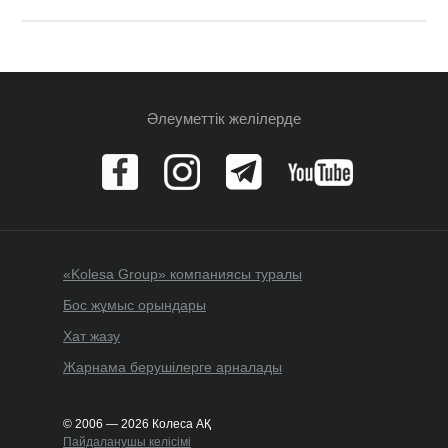
Әлеуметтік желілерде
«Kolesa Group» компаниясы туралы
Бос жұмыс орындары
Хат жазу
Жарнама берушілерге арналады
© 2006 — 2026 Колеса АҚ
Пайдаланушы келісімі