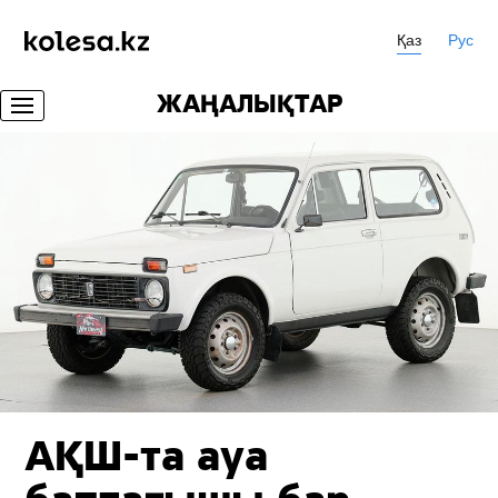
Қаз
Рус
ЖАҢАЛЫҚТАР
АҚШ-та ауа