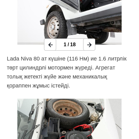
1
/
18
Lada Niva 80 ат күшіне (116 Нм) ие 1.6 литрлік
төрт цилиндрлі мотормен жүреді. Агрегат
толық жетекті жүйе және механикалық
қораппен жұмыс істейді.