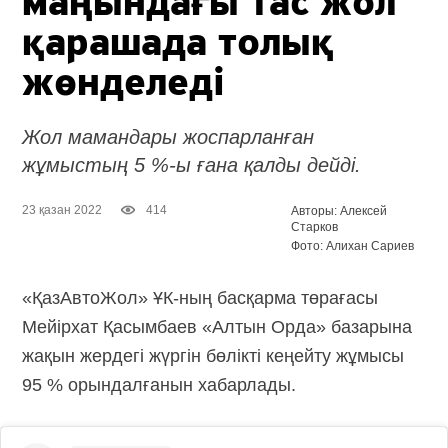
маңындағы тас жол
қарашада толық
жөнделеді
Жол мамандары жоспарланған
жұмыстың 5 %-ы ғана қалды дейді.
23 қазан 2022
414
Авторы: Алексей
Старков
Фото: Алихан Сариев
«ҚазАвтоЖол» ҰК-ның басқарма төрағасы
Мейірхат Қасымбаев «Алтын Орда» базарына
жақын жердегі жүргін бөлікті кеңейту жұмысы
95 % орындалғанын хабарлады.