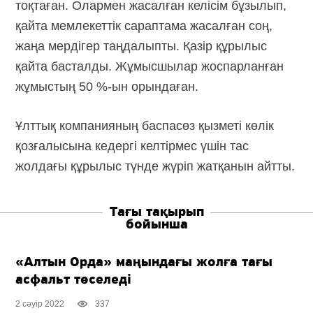
тоқтаған. Олармен жасалған келісім бұзылып,
қайта мемлекеттік сараптама жасалған соң,
жаңа мердігер таңдалыпты. Қазір құрылыс
қайта басталды. Жұмысшылар жоспарланған
жұмыстың 50 %-ын орындаған.
Ұлттық компанияның баспасөз қызметі көлік
қозғалысына кедергі келтірмес үшін тас
жолдағы құрылыс түнде жүріп жатқанын айтты.
Тағы тақырып
бойынша
«Алтын Орда» маңындағы жолға тағы
асфальт төселеді
2 сәуір 2022
337