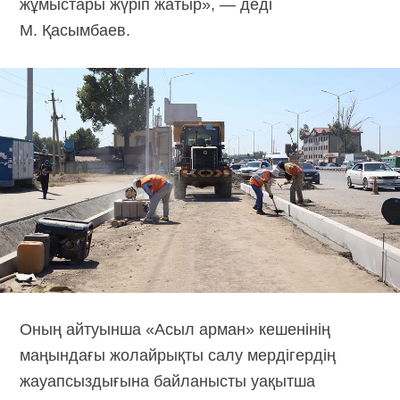
жұмыстары жүріп жатыр», — деді
М. Қасымбаев.
Оның айтуынша «Асыл арман» кешенінің
маңындағы жолайрықты салу мердігердің
жауапсыздығына байланысты уақытша