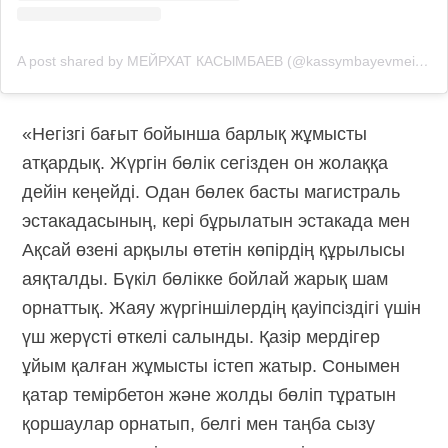
A post shared by МЕЙРХАТ КАСЫМБАЕВ (@kassymbayevmeirkhat)
«Негізгі бағыт бойынша барлық жұмысты
атқардық. Жүргін бөлік сегізден он жолаққа
дейін кеңейді. Одан бөлек басты магистраль
эстакадасының, кері бұрылатын эстакада мен
Ақсай өзені арқылы өтетін көпірдің құрылысы
аяқталды. Бүкіл бөлікке бойлай жарық шам
орнаттық. Жаяу жүргіншілердің қауіпсіздігі үшін
үш жерүсті өткелі салынды. Қазір мердігер
ұйым қалған жұмысты істеп жатыр. Сонымен
қатар темірбетон және жолды бөліп тұратын
қоршаулар орнатып, белгі мен таңба сызу