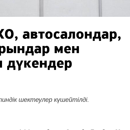
О, автосалондар,
орындар мен
н дүкендер
тиндік шектеулер күшейтілді.