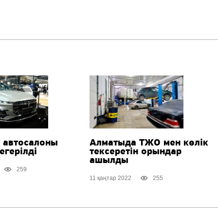
 автосалоны
Алматыда ТЖО мен көлік
егерілді
тексеретін орындар
ашылды
259
11 қаңтар 2022
255