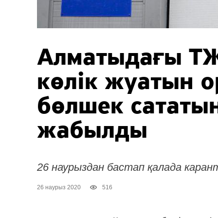
Алматыдағы ТЖ
көлік жуатын 
бөлшек сататы
жабылды
26 наурыздан бастап қалада каран
26 наурыз 2020
516