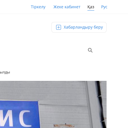
Қаз
Рус
Тіркелу
Жеке кабинет
Хабарландыру беру
былды