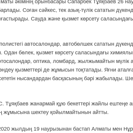
маты әкімінің орынбасары Сапарбек Тұяқбаев 26 на
барлады. Соған сәйкес, тек азық-түлік сататын дүкен
ғастырады. Сауда және қызмет көрсету саласындағ
полистегі автосалондар, автобөлшек сататын дүкенд
Одан бөлек, қызмет көрсету саласындағы химиялық 
тосалондар, оптика, ломбард, жылжымайтын мүлік аге
өндеу қызметтері де жұмысын тоқтатады. Яғни аталғ
ететін нысандардан басқасының бәрі жабылады. Шек
. Тұяқбаев жанармай құю бекеттері жайлы ештеңе айт
ың жұмысына шектеу қойылмайтынын айтты.
к, 2020 жылдың 19 наурызынан бастап Алматы мен Нұ