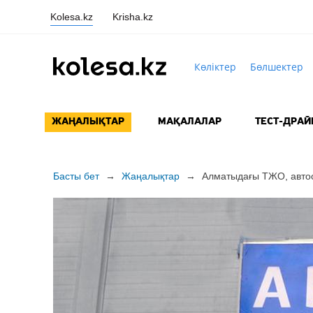
Kolesa.kz
Krisha.kz
Көліктер
Бөлшектер
ЖАҢАЛЫҚТАР
МАҚАЛАЛАР
ТЕСТ-ДРАЙ
Басты бет
→
Жаңалықтар
→
Алматыдағы ТЖО, автос