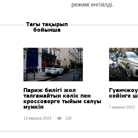
режимі енгізілді.
Тағы тақырып
бойынша
Париж билігі жол
Гуанчжоу
талғамайтын көлік пен
кейінге ш
кроссоверге тыйым салуы
мүмкін
7 қараша 2022
13 қараша 2024
128