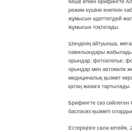
Кеше өткен брифингте Ал
режим күшіне енетінін ха
жұмысын әдеттегідей жал
жұмысын тоқтатады.
Шендінің айтуынша, мега
павильондары жабылады. 
орындар, фотоателье, фо
орындар мен автокөлік ж
медициналық қызмет көрс
қатаң жазаға тартылады.
Брифингте сөз сөйлеген С
баспасөз қызметі олард
Естеріңізге сала кетейі