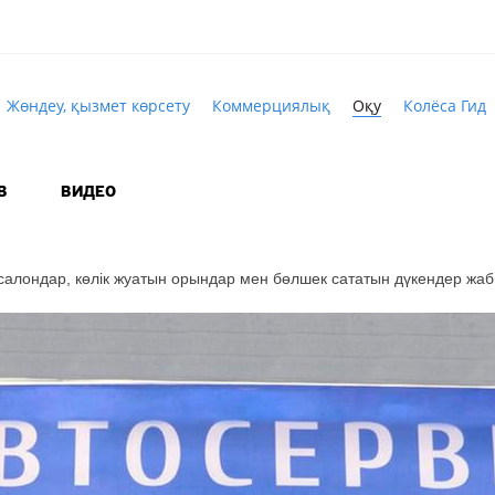
Жөндеу, қызмет көрсету
Коммерциялық
Оқу
Колёса Гид
В
ВИДЕО
алондар, көлік жуатын орындар мен бөлшек сататын дүкендер жа