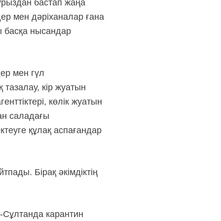
урыздан бастап жаңа
дер мен дәріханалар ғана
ы басқа нысандар
ер мен гүл
тазалау, кір жуатын
нттіктері, көлік жуатын
ан саладағы
теуге құлақ аспағандар
пады. Бірақ әкімдіктің
р-Сұлтанда карантин