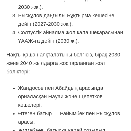
2030 жж.).
Рысқұлов даңғылы Бұқтырма көшесіне
дейін (2027-2030 жж.).
Солтүстік айналма жол қала шекарасынан
ҮААЖ-ға дейін (2030 ж.).
Нақты қашан аяқталатыны белгісіз, бірақ 2030
және 2040 жылдарға жоспарланған жол
бөліктері:
Жандосов пен Абайдың арасында
орналасқан Науаи және Щепетков
көшелері,
Өтеген батыр — Райымбек пен Рысқұлов
арасы,
Жұмабаев, батысқа қарай созылып,