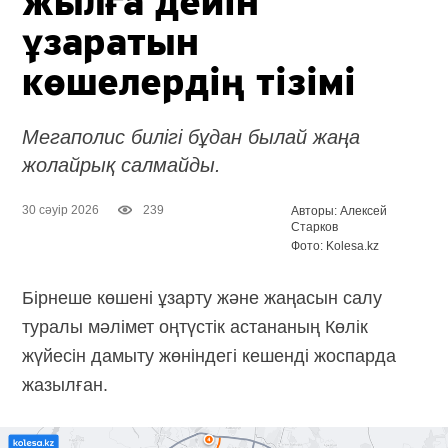
жылға дейін
ұзаратын
көшелердің тізімі
Мегаполис билігі бұдан былай жаңа
жолайрық салмайды.
30 сәуір 2026
239
Авторы: Алексей
Старков
Фото: Kolesa.kz
Бірнеше көшені ұзарту және жаңасын салу
туралы мәлімет оңтүстік астананың Көлік
жүйесін дамыту жөніндегі кешенді жоспарда
жазылған.