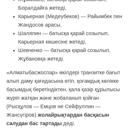
Боралдайға жетеді,
Карьерная (Медеубеков) — Райымбек пен
Жандосов арасы,
Шаляпин — батысқа қарай созылып,
Карьерная көшесіне жетеді,
Шевченко — батысқа қарай созылып,
Жұбановқа жетеді.
«Алматыбасжоспар» өкілдері транзитке бағыт
алып даму қағидасына өтіп, қоғамдық көлікке
басымдық беретіндіктен, қала қазір құрылысы
жүріп жатқан және жобаланып қойған
(Рысқұлов — Емцов не Сейфуллин —
Жансүгіров)
жолайрықтардан басқасын
салудан бас тартады
деді.