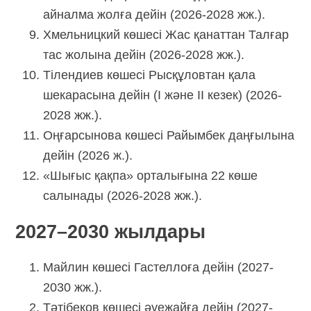
айналма жолға дейін (2026-2028 жж.).
Хмельницкий көшесі Жас қанаттан Талғар
тас жолына дейін (2026-2028 жж.).
Тілендиев көшесі Рысқұловтан қала
шекарасына дейін (І және ІІ кезек) (2026-
2028 жж.).
Оңғарсынова көшесі Райымбек даңғылына
дейін (2026 ж.).
«Шығыс қақпа» орталығына 22 көше
салынады (2026-2028 жж.).
2027–2030 жылдары
Майлин көшесі Гастеллоға дейін (2027-
2030 жж.).
Тәтібеков көшесі әуежайға дейін (2027-