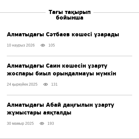
Тағы тақырып
бойынша
Алматыдағы Сәтбаев көшесі ұзарады
10 наурыз 2026
105
Алматыдағы Саин көшесін ұзарту
жоспары биыл орындалмауы мүмкін
24 қыркүйек 2025
131
Алматыдағы Абай даңғылын ұзарту
жұмыстары аяқталды
30 мамыр 2025
193