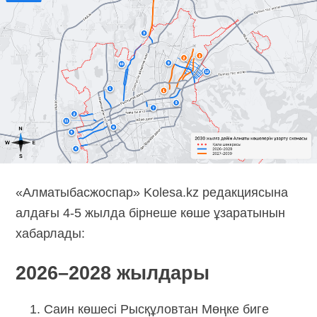
«Алматыбасжоспар» Kolesa.kz редакциясына
алдағы 4-5 жылда бірнеше көше ұзаратынын
хабарлады:
2026–2028 жылдары
Саин көшесі Рысқұловтан Мөңке биге