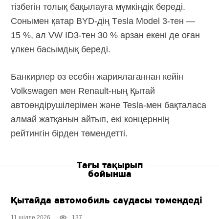
тізбегін толық бақылауға мүмкіндік береді.
Сонымен қатар
BYD-дің
Тesla Model 3-тен
—
15 %, ал
VW ID3-тен
30 % арзан екені де оған
үлкен басымдық береді.
Банкирлер өз есебін жариялағаннан кейін
Volkswagen мен
Renault-ның
Қытай
автоөндірушілерімен және
Tesla-мен
бақталаса
алмай жатқанын айтып, екі концерннің
рейтингін бірден төмендетті.
Тағы тақырып
бойынша
Қытайда автомобиль саудасы төмендеді
11 шілде 2026
137