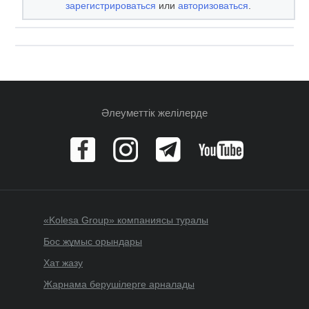
зарегистрироваться
или
авторизоваться
.
Әлеуметтік желілерде
«Kolesa Group» компаниясы туралы
Бос жұмыс орындары
Хат жазу
Жарнама берушілерге арналады