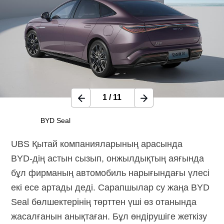
1
/
11
BYD Seal
UBS Қытай компанияларының арасында
BYD-дің
астын сызып, онжылдықтың аяғында
бұл фирманың автомобиль нарығындағы үлесі
екі есе артады деді. Сарапшылар су жаңа BYD
Seal бөлшектерінің төрттен үші өз отанында
жасалғанын анықтаған. Бұл өндірушіге жеткізу