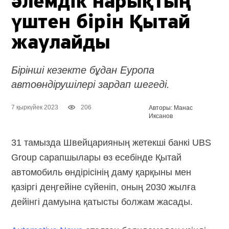
әлемдік нарықтың
үштен бірін Қытай
жаулайды
Бірінші кезекте бұдан Еуропа
автоөндірушілері зардап шегеді.
7 қыркүйек 2023
206
Авторы: Манас
Иксанов
31 тамызда Швейцарияның жетекші банкі UBS
Group сарапшылары өз есебінде Қытай
автомобиль өндірісінің даму қарқыны мен
қазіргі деңгейіне сүйеніп, оның 2030 жылға
дейінгі дамуына қатысты болжам жасады.