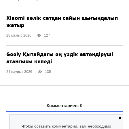
Xiaomi көлік сатқан сайын шығындалып
жатыр
28 мамыр 2026
127
Geely Қытайдағы ең үздік автөндіруші
атанғысы келеді
24 наурыз 2026
135
Комментариев: 0
✖
Чтобы оставить комментарий, вам необходимо