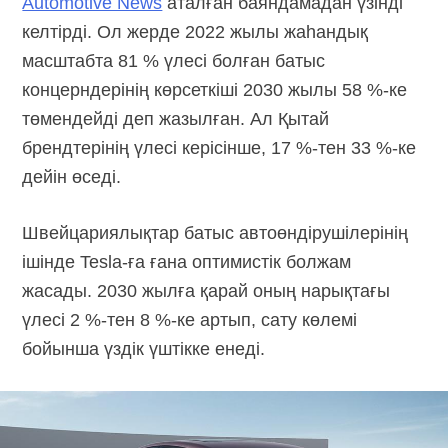
Automotive News
аталған баяндамадан үзінді
келтірді. Ол жерде 2022 жылы жаһандық
масштабта 81 % үлесі болған батыс
концерндерінің көрсеткіші 2030 жылы
58 %-ке
төмендейді деп жазылған. Ал Қытай
брендтерінің үлесі керісінше,
17 %-тен
33 %-ке
дейін өседі.
Швейцариялықтар батыс автоөндірушілерінің
ішінде
Tesla-ға
ғана оптимистік болжам
жасады. 2030 жылға қарай оның нарықтағы
үлесі
2 %-тен
8 %-ке
артып, сату көлемі
бойынша үздік үштікке енеді.