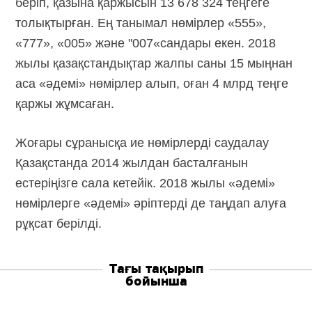
беріп, қазына қаржысын 13 678 324 теңгеге
толықтырған. Ең танымал нөмірлер «555»,
«777», «005» және "007«сандары екен. 2018
жылы қазақстандықтар жалпы саны 15 мыңнан
аса «әдемі» нөмірлер алып, оған 4 млрд теңге
қаржы жұмсаған.
Жоғары сұранысқа ие нөмірлерді саудалау
Қазақстанда 2014 жылдан басталғанын
естеріңізге сала кетейік. 2018 жылы «әдемі»
нөмірлерге «әдемі» әріптерді де таңдап алуға
рұқсат берілді.
Тағы тақырып
бойынша