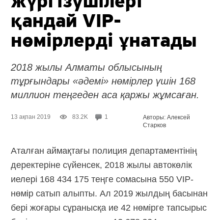
жүргізушілері
қандай VIP-
нөмірлерді ұнатады
2018 жылы Алматы облысының
тұрғындары «әдемі» нөмірлер үшін 168
миллион теңгеден аса қаржы жұмсаған.
13 ақпан 2019
83.2K
1
Авторы: Алексей
Старков
Аталған аймақтағы полиция департаментінің
деректеріне сүйенсек, 2018 жылы автокөлік
иелері 168 434 175 теңге сомасына 550 VIP-
нөмір сатып алыпты. Ал 2019 жылдың басынан
бері жоғары сұранысқа ие 42 нөмірге тапсырыс