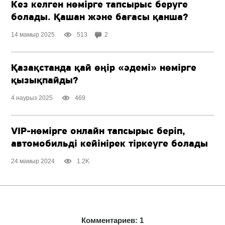
Кез келген нөмірге тапсырыс беруге
болады. Қашан және бағасы қанша?
14 мамыр 2025
513
2
Қазақстанда қай өңір «әдемі» нөмірге
қызықпайды?
4 наурыз 2025
469
VIP-нөмірге онлайн тапсырыс беріп,
автомобильді кейінірек тіркеуге болады
24 мамыр 2024
1.2K
Комментариев: 1