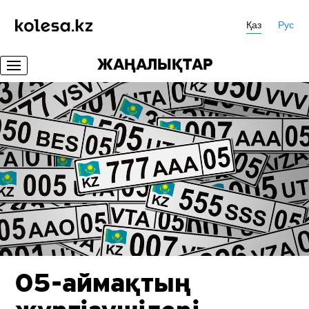
Қаз
Рус
ЖАҢАЛЫҚТАР
05-аймақтың