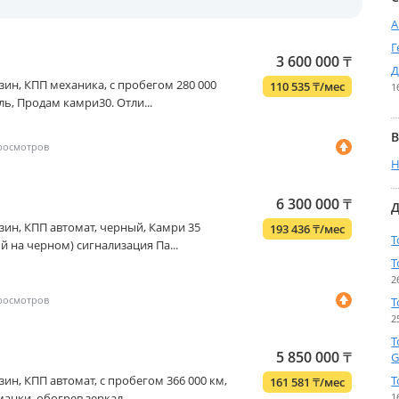
А
Г
3 600 000
₸
Д
бензин, КПП механика, с пробегом 280 000
110 535
₸
/мес
1
ль, Продам камри30. Отли...
В
Н
6 300 000
₸
Д
бензин, КПП автомат, черный, Камри 35
193 436
₸
/мес
T
й на черном) сигнализация Па...
T
2
T
2
T
5 850 000
₸
G
бензин, КПП автомат, с пробегом 366 000 км,
T
161 581
₸
/мес
анки, обогрев зеркал,...
1