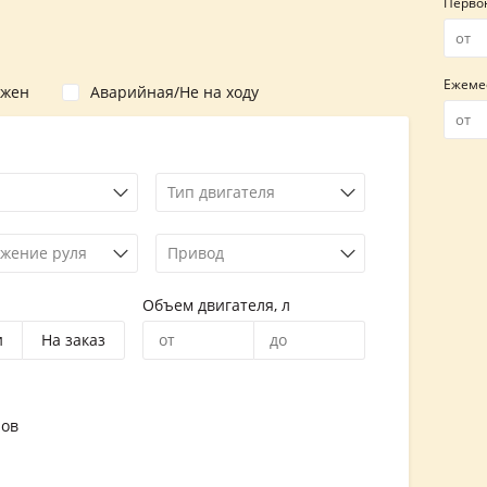
Перво
Ежеме
ожен
Аварийная/Не на ходу
Тип двигателя
жение руля
Привод
Объем двигателя, л
и
На заказ
ров