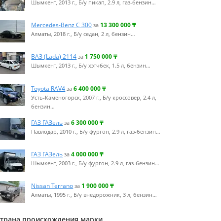
Шымкент, 2013 г., Б/у пикап, 2.9 л, газ-бензин…
Mercedes-Benz C 300
13 300 000
₸
за
Алматы, 2018 г., Б/у седан, 2 л, бензин…
ВАЗ (Lada) 2114
1 750 000
₸
за
Шымкент, 2013 г., Б/у хэтчбек, 1.5 л, бензин…
Toyota RAV4
6 400 000
₸
за
Усть-Каменогорск, 2007 г., Б/у кроссовер, 2.4 л,
бензин…
ГАЗ ГАЗель
6 300 000
₸
за
Павлодар, 2010 г., Б/у фургон, 2.9 л, газ-бензин…
ГАЗ ГАЗель
4 000 000
₸
за
Шымкент, 2003 г., Б/у фургон, 2.9 л, газ-бензин…
Nissan Terrano
1 900 000
₸
за
Алматы, 1995 г., Б/у внедорожник, 3 л, бензин…
трана происхождения марки