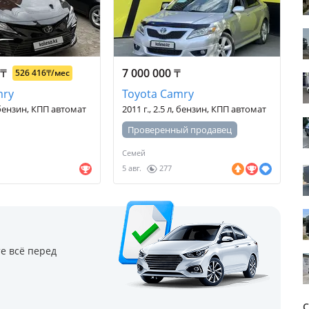
0
₸
7 000 000
₸
526 416
₸
/мес
mry
Toyota Camry
, бензин, КПП автомат
2011 г., 2.5 л, бензин, КПП автомат
Проверенный продавец
Семей
5 авг.
277
е всё перед
С