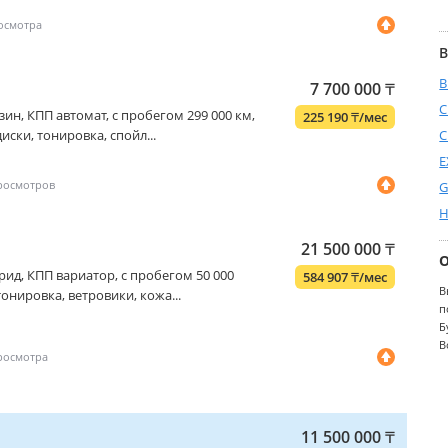
В
7 700 000
₸
C
бензин, КПП автомат, с пробегом 299 000 км,
225 190
₸
/мес
иски, тонировка, спойл...
C
E
G
H
21 500 000
₸
гибрид, КПП вариатор, с пробегом 50 000
584 907
₸
/мес
В
тонировка, ветровики, кожа...
п
Б
В
11 500 000
₸