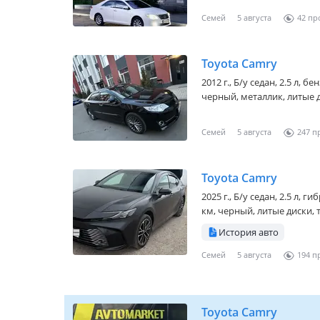
Семей
5 августа
42
Toyota Camry
2012 г., Б/у седан, 2.5 л, 
черный, металлик, литые д
Семей
5 августа
247
Toyota Camry
2025 г., Б/у седан, 2.5 л, 
км, черный, литые диски, 
История авто
Семей
5 августа
194
Toyota Camry