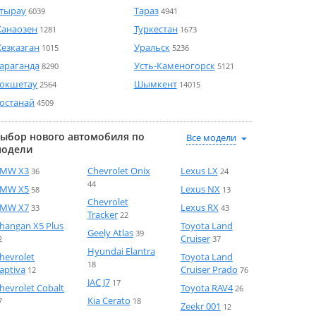
тырау
Тараз
6039
4941
анаозен
Туркестан
1281
1673
езказган
Уральск
1015
5236
араганда
Усть-Каменогорск
8290
5121
окшетау
Шымкент
2564
14015
останай
4509
ыбор нового автомобиля по
модели
MW X3
Chevrolet Onix
Lexus LX
36
24
44
MW X5
Lexus NX
58
13
Chevrolet
MW X7
Lexus RX
33
43
Tracker
22
hangan X5 Plus
Toyota Land
Geely Atlas
39
Cruiser
2
37
Hyundai Elantra
hevrolet
Toyota Land
18
aptiva
Cruiser Prado
12
76
JAC J7
17
hevrolet Cobalt
Toyota RAV4
26
Kia Cerato
7
18
Zeekr 001
12