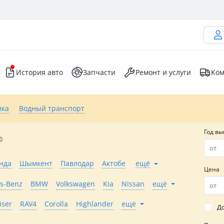
История авто
Запчасти
Ремонт и услуги
Ком
ика
Водный транспорт
Год вы
нда
Шымкент
Павлодар
Актобе
ещё
Цена
s-Benz
BMW
Volkswagen
Kia
Nissan
ещё
iser
RAV4
Corolla
Highlander
ещё
До