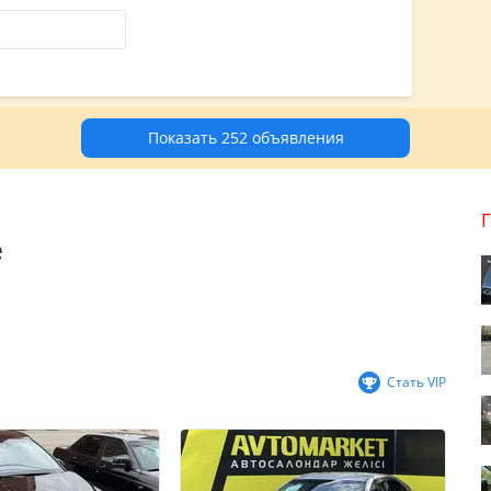
Показать 252 объявления
е
Стать VIP