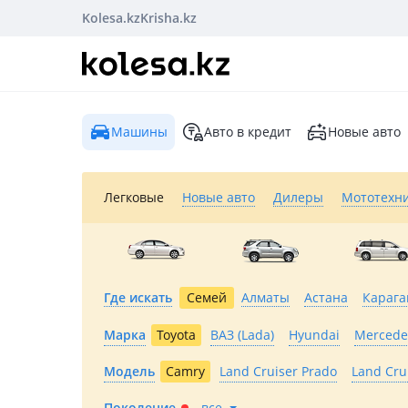
Kolesa.kz
Krisha.kz
Машины
Авто в кредит
Новые авто
Легковые
Новые авто
Дилеры
Мототехн
Где искать
Семей
Алматы
Астана
Карага
Марка
Toyota
ВАЗ (Lada)
Hyundai
Mercede
Модель
Camry
Land Cruiser Prado
Land Cru
Поколение
все