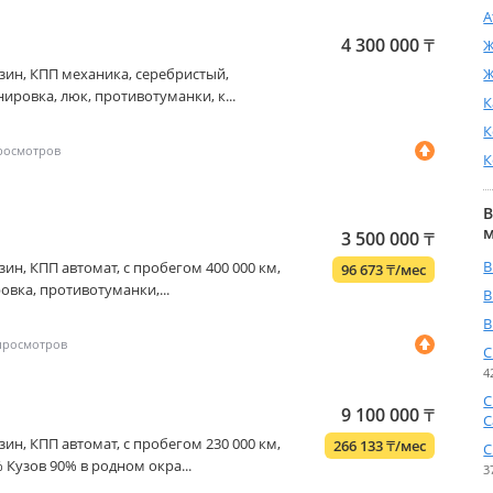
А
4 300 000
₸
Ж
бензин, КПП механика, серебристый,
Ж
нировка, люк, противотуманки, к...
К
К
К
В
3 500 000
₸
B
бензин, КПП автомат, с пробегом 400 000 км,
96 673
₸
/мес
овка, противотуманки,...
B
B
C
4
C
9 100 000
₸
C
бензин, КПП автомат, с пробегом 230 000 км,
266 133
₸
/мес
C
Кузов 90% в родном окра...
3