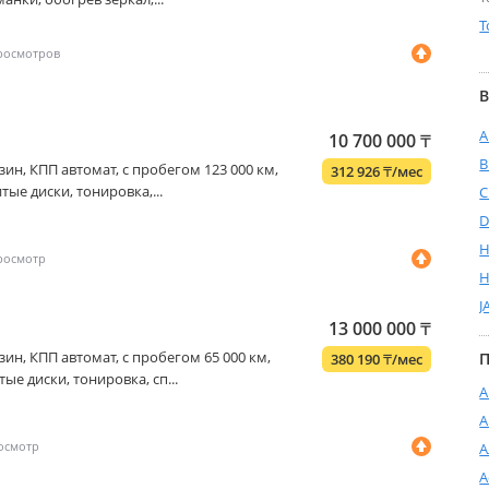
T
В
A
10 700 000
₸
бензин, КПП автомат, с пробегом 123 000 км,
312 926
₸
/мес
тые диски, тонировка,...
C
D
H
H
J
13 000 000
₸
бензин, КПП автомат, с пробегом 65 000 км,
П
380 190
₸
/мес
ые диски, тонировка, сп...
А
А
А
А