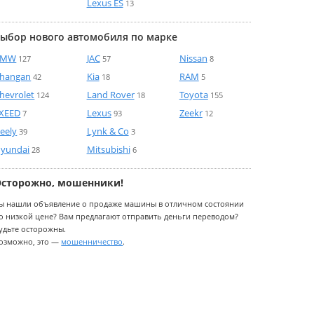
Lexus ES
13
ыбор нового автомобиля по марке
BMW
JAC
Nissan
127
57
8
hangan
Kia
RAM
42
18
5
hevrolet
Land Rover
Toyota
124
18
155
XEED
Lexus
Zeekr
7
93
12
eely
Lynk & Co
39
3
yundai
Mitsubishi
28
6
Осторожно, мошенники!
ы нашли объявление о продаже машины в отличном состоянии
о низкой цене? Вам предлагают отправить деньги переводом?
удьте осторожны.
озможно, это —
мошенничество
.