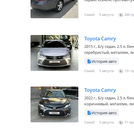
Семей
5 августа
260
Toyota Camry
2015 г., Б/у седан, 2.5 л, 
серебристый, металлик, ли
История авто
Семей
5 августа
151
Toyota Camry
2022 г., Б/у седан, 2.5 л, 
коричневый, металлик, лит
История авто
Семей
5 августа
71