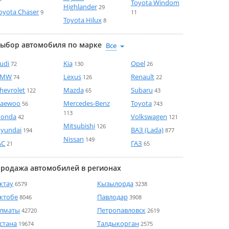
Toyota Windom
Highlander
29
oyota Chaser
9
11
Toyota Hilux
8
ыбор автомобиля по марке
udi
Kia
Opel
72
130
26
BMW
Lexus
Renault
74
126
22
hevrolet
Mazda
Subaru
122
65
43
aewoo
Mercedes-Benz
Toyota
56
743
113
onda
Volkswagen
42
121
Mitsubishi
126
yundai
ВАЗ (Lada)
194
877
Nissan
149
AC
ГАЗ
21
65
родажа автомобилей в регионах
ктау
Кызылорда
6579
3238
ктобе
Павлодар
8046
3908
лматы
Петропавловск
42720
2619
стана
Талдыкорган
19674
2575