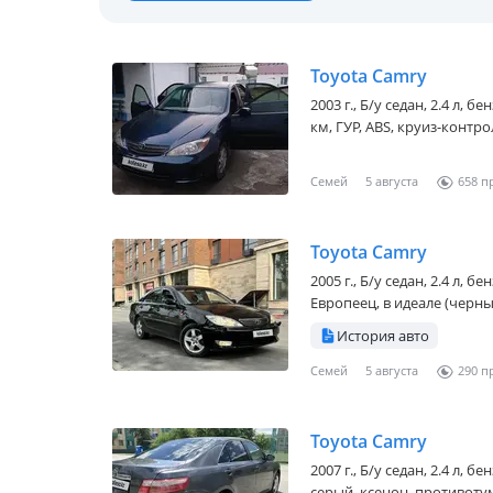
Toyota Camry
2003 г., Б/у седан, 2.4 л, 
км, ГУР, ABS, круиз-контро
Семей
5 августа
658
Toyota Camry
2005 г., Б/у седан, 2.4 л, 
Европеец, в идеале (черны
История авто
Семей
5 августа
290
Toyota Camry
2007 г., Б/у седан, 2.4 л, 
серый, ксенон, противотум