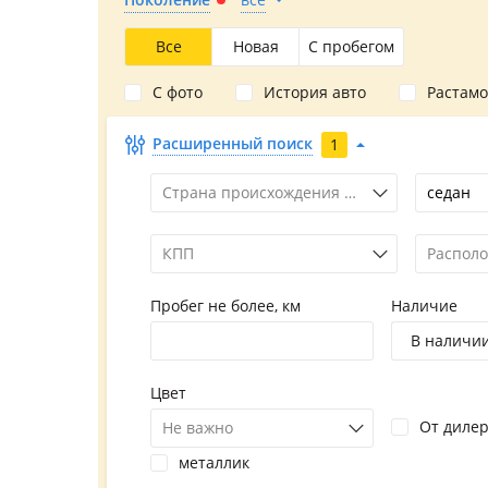
Все
Новая
С пробегом
С фото
История авто
Растам
Расширенный поиск
1
Страна происхождения марки
седан
КПП
Располо
Пробег не более, км
Наличие
В наличи
Цвет
От диле
Не важно
металлик