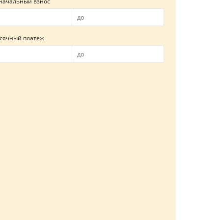
начальный взнос
сячный платеж