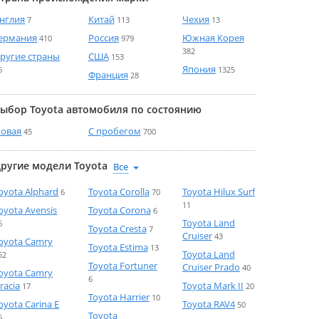
нглия
Китай
Чехия
7
113
13
ермания
Россия
Южная Корея
410
979
382
ругие страны
США
153
Япония
6
1325
Франция
28
ыбор Toyota автомобиля по состоянию
овая
С пробегом
45
700
ругие модели Toyota
oyota Alphard
Toyota Corolla
Toyota Hilux Surf
6
70
11
oyota Avensis
Toyota Corona
6
Toyota Land
6
Toyota Cresta
7
Cruiser
43
oyota Camry
Toyota Estima
13
Toyota Land
52
Toyota Fortuner
Cruiser Prado
40
oyota Camry
6
racia
Toyota Mark II
17
20
Toyota Harrier
10
oyota Carina E
Toyota RAV4
50
Toyota
6