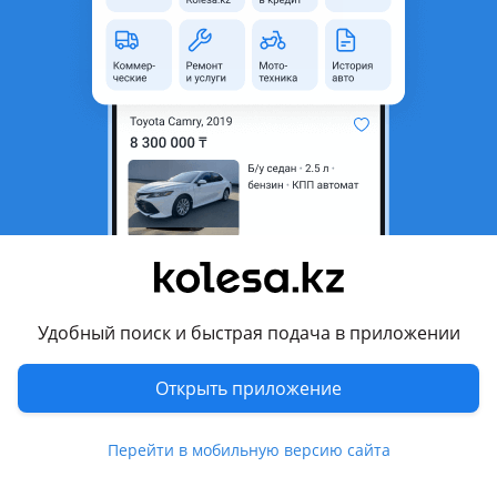
51 предложение
5 690 000 - 5 890 000 ₸
Фото
Цены и комплектации
Описание
Видеообзор
Комплектации
Алматы
Сравнить все комплектации
Classic'24
от 5 690 000 ₸
Удобный поиск и быстрая подача в приложении
Двигатель
1.6 л. / Бензин
Привод
Передний
Открыть приложение
Коробка передач
Механика
Перейти в мобильную версию сайта
Посмотреть 7 объявлений