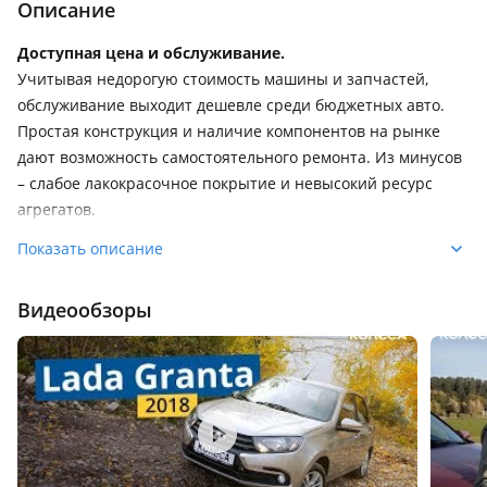
Описание
Доступная цена и обслуживание.
Учитывая недорогую стоимость машины и запчастей,
обслуживание выходит дешевле среди бюджетных авто.
Простая конструкция и наличие компонентов на рынке
дают возможность самостоятельного ремонта. Из минусов
– слабое лакокрасочное покрытие и невысокий ресурс
агрегатов.
Показать описание
Три мотора на выбор.
Для «Гранты» предлагаются три вариации 1.6-литрового
Видеообзоры
двигателя. Для простых версий – 8-клапанный мотор
мощностью 90 л. с. и 143 Нм крутящего момента. Те, что
побогаче, идут с 16-клапанными, выдающими 98 сил и 145
Нм. Самый мощный – на 106 л. с. и 148 Нм. В текущей
гамме ДВС установлены “безвтыковые” поршни,
исключающие вероятность встречи клапанов с поршнями
при обрыве ремня ГРМ.