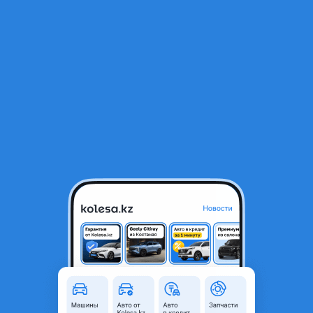
Фото
Цены и комплектации
Описание
Видеообзор
RU
Открыть приложение
ВАЗ (Lada) Granta Седан