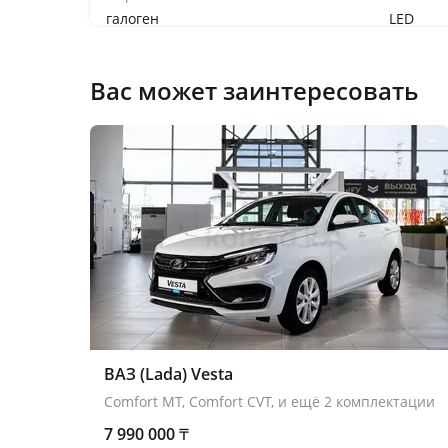
галоген
LED
Задняя оптика
LED
LED
Вас может заинтересовать
Ручки дверей в цвет кузова
Панорамный люк
Оснащение салона
Отделка салона
ВАЗ (Lada) Vesta
кожа
кожа
Comfort MT, Comfort CVT, и ещё 2 комплектации
Электростеклоподъёмники
7 990 000
₸
всех дверей
всех дв