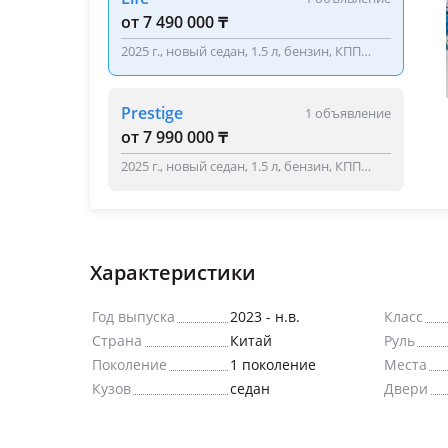
от 7 490 000 ₸
2025 г., новый седан, 1.5 л, бензин, КПП
вариатор, черный, металлик, литые диски,
дневные ходовые огни, обогрев зеркал,
Prestige
1 объявление
кожа, аудиосистема, bluetooth, USB, ABS,
от 7 990 000 ₸
иммобилайзер, кондиционер, климат-
2025 г., новый седан, 1.5 л, бензин, КПП
контроль, круиз-контроль, подогрев
вариатор, черный, металлик, литые диски,
сидений, парктроники
дневные ходовые огни, обогрев зеркал,
кожа, аудиосистема, bluetooth, USB, ABS,
иммобилайзер, кондиционер, климат-
Характеристики
контроль, круиз-контроль, подогрев
сидений, парктроники
Год выпуска
2023 - н.в.
Класс
Страна
Китай
Руль
Поколение
1 поколение
Места
Кузов
седан
Двери