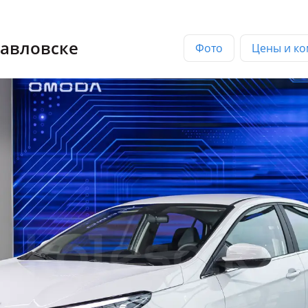
павловске
Фото
Цены и ко