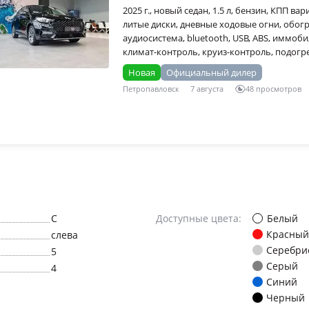
2025 г., новый седан, 1.5 л, бензин, КПП ва
литые диски, дневные ходовые огни, обогр
аудиосистема, bluetooth, USB, ABS, иммоб
климат-контроль, круиз-контроль, подогр
Новая
Официальный дилер
Петропавловск
7 августа
48 просмотров
Белый
C
Доступные цвета:
Красный
слева
Серебри
5
Серый
4
Синий
Черный