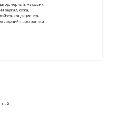
риатор, черный, металлик,
ев зеркал, кожа,
илайзер, кондиционер,
ев сидений, парктроники
стый