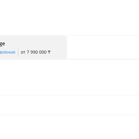
ige
явление
от 7 990 000 ₸