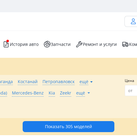
История авто
Запчасти
Ремонт и услуги
Ком
Цена
аганда
Костанай
Петропавловск
ещё
ada)
Mercedes-Benz
Kia
Zeekr
ещё
Показать 305 моделей