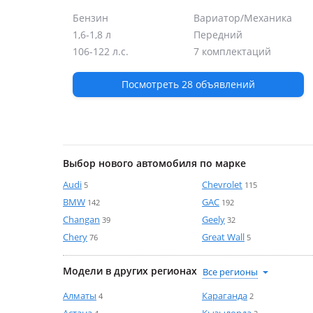
Бензин
Вариатор/Механика
Push Start
1,6-1,8 л
Передний
106-122 л.с.
7 комплектаций
Бесключевой доступ
Посмотреть 28 объявлений
Мультимедиа (экран и динамики)
10.25" и 4
10.25" и
Выбор нового автомобиля по марке
Audi
Chevrolet
5
115
Встроенный видеорегистратор
BMW
GAC
142
192
Changan
Geely
39
32
Chery
Great Wall
76
5
Атмосферная подсветка салона
Модели в других регионах
Алматы
Караганда
4
2
Регулировка руля