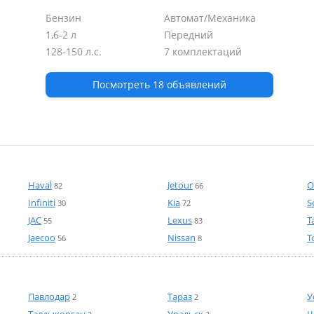
Бензин
Автомат/Механика
1,6-2 л
Передний
128-150 л.с.
7 комплектаций
Посмотреть 18 объявлений
 6
Haval
Jetour
O
82
66
Infiniti
Kia
S
30
72
JAC
Lexus
T
55
83
Jaecoo
Nissan
T
56
8
Павлодар
Тараз
У
2
2