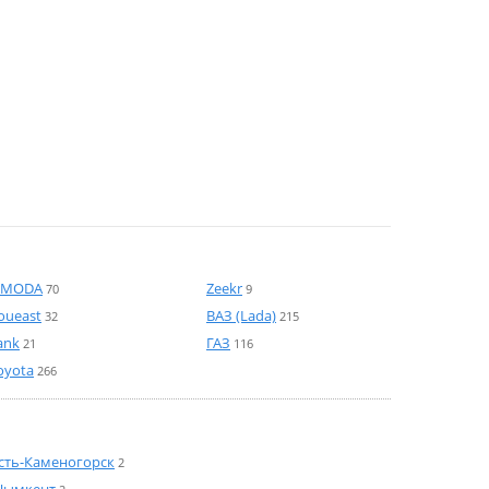
MODA
Zeekr
70
9
oueast
ВАЗ (Lada)
32
215
ank
ГАЗ
21
116
oyota
266
сть-Каменогорск
2