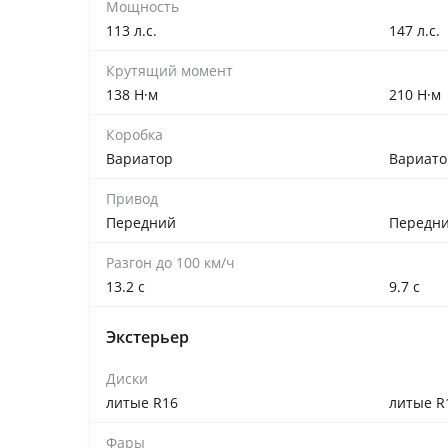
Мощность
113 л.с.
147 л.с.
Крутящий момент
138 Н·м
210 Н·м
Коробка
Вариатор
Вариато
Привод
Передний
Передн
Разгон до 100 км/ч
13.2 с
9.7 с
Экстерьер
Диски
литые R16
литые R
Фары