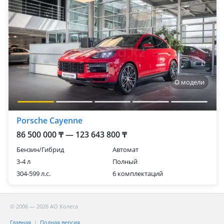
О модели
Porsche Cayenne
86 500 000 ₸ — 123 643 800 ₸
Бензин/Гибрид
Автомат
3-4 л
Полный
304-599 л.с.
6 комплектаций
© 2006 — 2026 АО Колеса
Главная
Полная версия