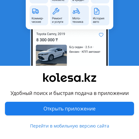
8 предложений
37 490 000 - 50 490 000 ₸
Фото
Цены и комплектации
Описание
Видеообзор
Комплектации
в Казахстане
Сравнить все комплектации
2.5T
от 37 490 000 ₸
Удобный поиск и быстрая подача в приложении
Двигатель
2.5 л. / Дизель
Привод
Полный
Открыть приложение
Коробка передач
Автомат
Перейти в мобильную версию сайта
Посмотреть 5 объявлений