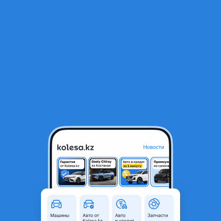
Фото
Цены и комплектации
Описание
Видеообзор
RU
Открыть приложение
Genesis GV80