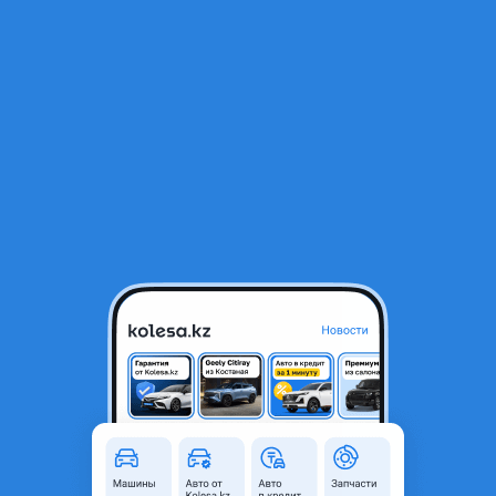
RU
Открыть приложение
3
Легковые
Фильтр
Toyota с пробегом в Усть-Каменогорске
Найдено 993 объявления
VIP-предложения
Стать VIP
Toyota Camry
7 000 000 ₸
193 345
₸
x60
28