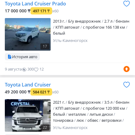
Toyota Land Cruiser Prado
17 000 000 ₸
497 171
₸
x60
2013 г.
Б/у внедорожник
2.7 л
бензин
КПП автомат
с пробегом 166 138 км
белый
Усть-Каменогорск
17
История авто
9 августа
300
12
Toyota Land Cruiser
49 200 000 ₸
584 021
₸
x60
2021 г.
Б/у внедорожник
3.5 л
бензин
КПП автомат
с пробегом 120 000 км
белый
металлик
литые диски
тонировка
люк
обвес
ветровики
рейлинги
фаркоп
хрустальная оптика
22
Усть-Каменогорск
линзованная оптика
дневные