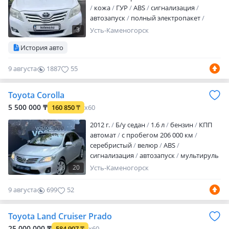
кожа
ГУР
ABS
сигнализация
автозапуск
полный электропакет
центрозамок
камера заднего вида
3
Усть-Каменогорск
Контактный телефон
История авто
9 августа
1887
55
Toyota Corolla
5 500 000 ₸
160 850
₸
x60
2012 г.
Б/у седан
1.6 л
бензин
КПП
автомат
с пробегом 206 000 км
серебристый
велюр
ABS
сигнализация
автозапуск
мультируль
подогрев сидений
налог уплачен
20
Усть-Каменогорск
техосмотр пройден
вложений не
требует
Автосалон Vostok Avto
9 августа
699
52
Протозанова 11 На продаже Toyota
Corolla 2012 год 1.6| Европеец
Toyota Land Cruiser Prado
Настоящая капсула времени! 90% кузова
в родном окрасе. Родной пробег,
25 000 000 ₸
584 907
₸
x60