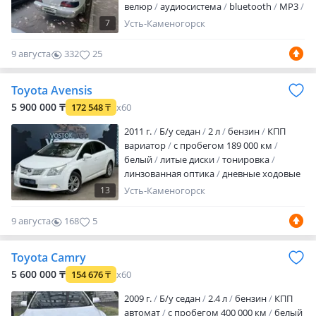
велюр
аудиосистема
bluetooth
MP3
USB
ГУР
ABS
SRS
сигнализация
7
Усть-Каменогорск
автозапуск
иммобилайзер
полный
электропакет
центрозамок
климат-
9 августа
332
25
контроль
Машина ХТС. Сигнализация
томогавк. Масло двигателе и АКП
Toyota Avensis
заменены. Двигатель и АКП
контрактные. Кондиционер заправлен.
5 900 000 ₸
172 548
₸
x60
Печка греет. Аккумулятор на гарантии.
2011 г.
Б/у седан
2 л
бензин
КПП
По желанию надо заменить капот…
вариатор
с пробегом 189 000 км
белый
литые диски
тонировка
линзованная оптика
дневные ходовые
огни
противотуманки
омыватель фар
13
Усть-Каменогорск
корректор фар
велюр
аудиосистема
встроенный телефон
bluetooth
ГУР
9 августа
168
5
ABS
SRS
спортивный режим
автозапуск
иммобилайзер
полный
Toyota Camry
электропакет
центрозамок
климат-
контроль
круиз-контроль
бортовой
5 600 000 ₸
154 676
₸
x60
компьютер
навигационная система
2009 г.
Б/у седан
2.4 л
бензин
КПП
мультируль
подогрев сидений
т…
автомат
с пробегом 400 000 км
белый