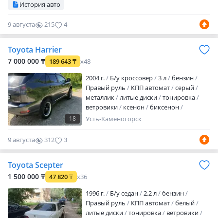
История авто
ходовые огни
противотуманки
омыватель фар
корректор фар
9 августа
215
4
обогрев зеркал
кожа
bluetooth
MP3
USB
DVD
ГУР
ABS
SRS
зимний
режим
спортивный режим
Toyota Harrier
турбонаддув
сигнализация
7 000 000 ₸
189 643
₸
x48
автозапуск
иммобилайзер
бесключевой доступ
пол…
2004 г.
Б/у кроссовер
3 л
бензин
Правый руль
КПП автомат
серый
металлик
литые диски
тонировка
ветровики
ксенон
биксенон
хрустальная оптика
линзованная
18
Усть-Каменогорск
оптика
дневные ходовые огни
противотуманки
корректор фар
9 августа
312
3
обогрев зеркал
кожа
аудиосистема
bluetooth
USB
сабвуфер
климат-
Toyota Scepter
контроль
ГУР
ABS
SRS
зимний
режим
спортивный режим
1 500 000 ₸
47 820
₸
x36
автозапуск
центрозамок
1996 г.
Б/у седан
2.2 л
бензин
навигационная система
мультируль
Правый руль
КПП автомат
белый
подогрев сидений
память сидений
литые диски
тонировка
ветровики
памят…