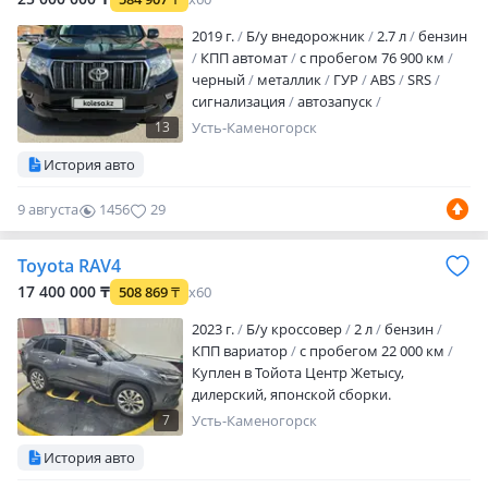
сервисная книжка и вся история
2019 г.
Б/у внедорожник
2.7 л
бензин
обслуживания в наличии. Двигател…
КПП автомат
с пробегом 76 900 км
черный
металлик
ГУР
ABS
SRS
сигнализация
автозапуск
бесключевой доступ
полный
13
Усть-Каменогорск
электропакет
центрозамок
История авто
кондиционер
круиз-контроль
бортовой компьютер
мультируль
9 августа
1456
29
подогрев руля
подогрев сидений
датчик давления в шинах
ОБМЕНА НЕТ,
только ПРОДАЖА, если только на LC с
Toyota RAV4
моей доплатой. ОТС куплен в тойоте
17 400 000 ₸
508 869
₸
x60
центре, там же на гарантии, пробег
родной на 10…
2023 г.
Б/у кроссовер
2 л
бензин
КПП вариатор
с пробегом 22 000 км
Куплен в Тойота Центр Жетысу,
дилерский, японской сборки.
Комплектация максимальная Luxe +
7
Усть-Каменогорск
Машина в Риддере. Обмена нет, только
История авто
продажа