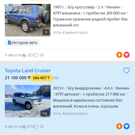
1997 г.
Б/у кроссовер
2 л
бензин
КПП механика
с пробегом 209 000 км
Горажное хранение родной пробег без
вложений отс
9
Усть-Каменогорск
История авто
9 августа
322
33
Toyota Land Cruiser
21 100 000 ₸
584 907
₸
x60
2013 г.
Б/у внедорожник
4.6 л
бензин
КПП автомат
с пробегом 217 000 км
Машина в идеальном состоянии без
вложений. Кожа в очень хорошем
состоянии, на обмен дороже 24 млн
18
Усть-Каменогорск
Торг минимальный! 20.7край не надо
писать свои цены. Если нету этой суммы
9 августа
673
32
не звоните!