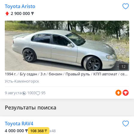
Toyota Aristo
2 900 000 ₸
12
1994 г.
Б/у седан
3 л
бензин
Правый руль
КПП автомат
серебристый
Усть-Каменогорск
9 августа
1003
95
Результаты поиска
Toyota RAV4
4 000 000 ₸
108 368
₸
x48