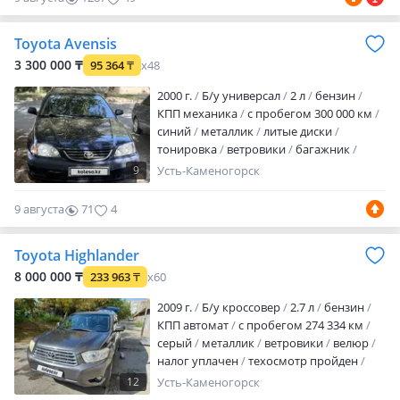
Toyota Avensis
3 300 000 ₸
95 364
₸
x48
2000 г.
Б/у универсал
2 л
бензин
КПП механика
с пробегом 300 000 км
синий
металлик
литые диски
тонировка
ветровики
багажник
ксенон
хрустальная оптика
9
Усть-Каменогорск
линзованная оптика
дневные ходовые
огни
противотуманки
корректор фар
9 августа
71
4
велюр
дерево
алькантара
встроенный телефон
bluetooth
MP3
Toyota Highlander
USB
ГУР
ABS
сигнализация
автозапуск
иммобилайзер
полный
8 000 000 ₸
233 963
₸
x60
электропакет
центрозамок
круиз-
2009 г.
Б/у кроссовер
2.7 л
бензин
контроль
кондиционер
налог
КПП автомат
с пробегом 274 334 км
уплачен
техосмотр пройден
в…
серый
металлик
ветровики
велюр
налог уплачен
техосмотр пройден
вложений не требует
Продам тойота
12
Усть-Каменогорск
хайландер в хорошем состоянии