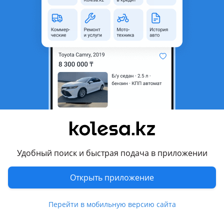
область
Состояние
Б/y
Возможна рассрочка или
Да
кредит
Подходит на авто
Subaru Forester
2012 - 2016 4 поколение (SJ)
Subaru Outback
2009 - 2012 4 поколение (BR), 2012 - 2014 4 поколение
рестайлинг (BR)
Удобный поиск и быстрая подача в приложении
Комментарий продавца
Открыть приложение
Бампер передний и задний в наличии (цены уточняйте по
Перейти в мобильную версию сайта
телефону)
Оригинальные б/у запчасти на Субару из Японии.