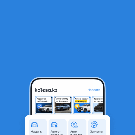
RU
Открыть приложение
1
/
5
Бампер на Субару
140 000 ₸
Город
Алматы, Алматинская