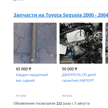
Запчасти на
Toyota Sequoia 2000 - 20
65 000 ₸
50 000 ₸
Кардан карданный
ДВИГАТЕЛЬ (30 дней
вал задний
гарантия) ИМПОРТ
Астана
Астана
Объявление посмотрели
222
раза
c 5 августа