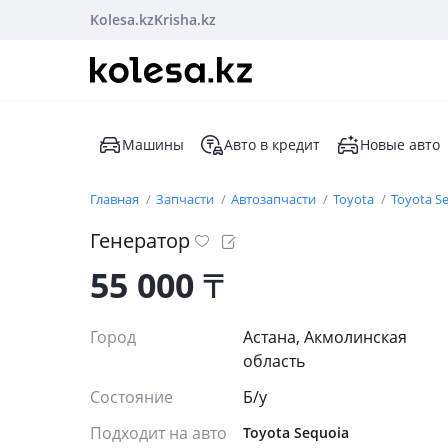
Kolesa.kz
Krisha.kz
Машины
Авто в кредит
Новые авто
Главная
Запчасти
Автозапчасти
Toyota
Toyota S
Генератор
55 000
₸
Город
Астана, Акмолинская
область
Состояние
Б/y
Подходит на авто
Toyota Sequoia