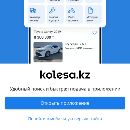
область
Состояние
Новая
Тип
Литые (легкосплавные)
Диаметр
R20
Разболтовка
5x112
Комментарий продавца
Шины с дисками Hakkapeliitta r3 245/40/r20
32 неделя 2019 года
Цена за комплект!
Диски MOMO Revenge 9j*20
Удобный поиск и быстрая подача в приложении
PCD 5*112
Открыть приложение
Перевести
Перейти в мобильную версию сайта
Другие объявления дилера