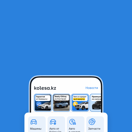
RU
Открыть приложение
1
/
5
Шины с дисками Momo revenge
1 200 000 ₸
Город
Алматы, Алматинская