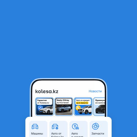
RU
Открыть приложение
В начало
1
/
2
Щиток приборов lx470
180 000 ₸
Город
Алматы, Алматинская