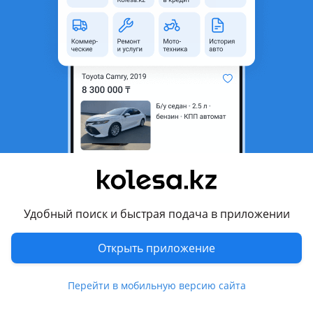
область
Состояние
Б/y
Комментарий продавца
Продам щиток приборов lx470 на америку в хорошем
состоянии рестаил
Перевести
Другие объявления продавца
Rahim
Удобный поиск и быстрая подача в приложении
Запчасти
Открыть приложение
Автозапчасти
194
Перейти в мобильную версию сайта
Похожие объявления