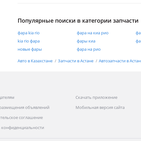
Популярные поиски в категории запчасти
фара kia rio
фара на киа рио
фа
kia rio фара
фары киа
фа
новые фары
фара на рио
Авто в Казахстане
Запчасти в Астане
Автозапчасти в Аста
дателям
Скачать приложение
 размещения объявлений
Мобильная версия сайта
тельское соглашение
 конфиденциальности