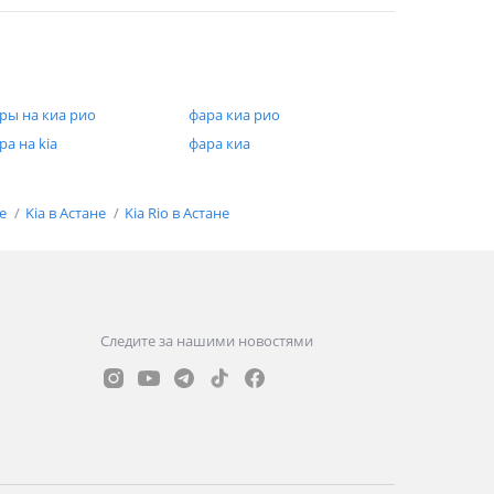
ры на киа рио
фара киа рио
ра на kia
фара киа
не
Kia в Астане
Kia Rio в Астане
Следите за нашими новостями