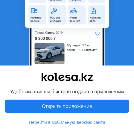
область
Состояние
Новая
Есть доставка
Да
Комментарий продавца
Стекло для фары Range Rover Evoque (2011 — 2015 Г. В.)
Цена за 1шт. Возможна установка и ремонт. Выкуп
повреждённых фар на запчасти. Отправка в регионы
Перевести
Удобный поиск и быстрая подача в приложении
Другие объявления продавца
ProAvtoSvetKz
Открыть приложение
Машины
Перейти в мобильную версию сайта
Легковые
2