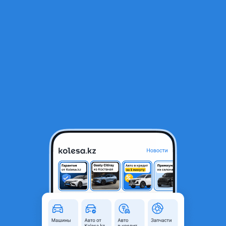
RU
Открыть приложение
1
/
3
Стекло фар Range Rover Evoque (2011 — 2015 Г. В.)
69 000 ₸
Город
Алматы, Алматинская