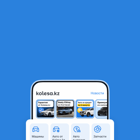
RU
Открыть приложение
В начало
1
/
2
Фары Lexus gs gs250 gs350 ксенон
230 000 ₸
Город
Астана, Акмолинская