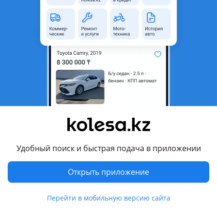
область
Состояние
Б/y
Комментарий продавца
В наличии! Есть новые и бу.
Перевести
Другие объявления продавца
arshin8
Удобный поиск и быстрая подача в приложении
Запчасти
Открыть приложение
Автозапчасти
1007
Перейти в мобильную версию сайта
Похожие объявления