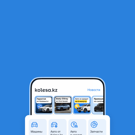
RU
Открыть приложение
1
/
5
Corolla балка задние е140 е150
120 000 ₸
Город
Алматы, Алматинская