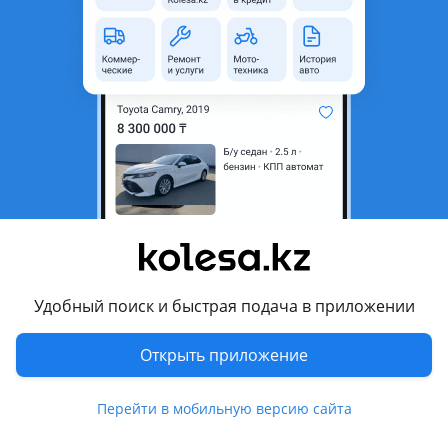
область
Состояние
Б/y
Комментарий продавца
Превозные
Перевести
Другие объявления продавца
Кайрат
Удобный поиск и быстрая подача в приложении
Запчасти
Открыть приложение
Автозапчасти
72
Перейти в мобильную версию сайта
Похожие объявления