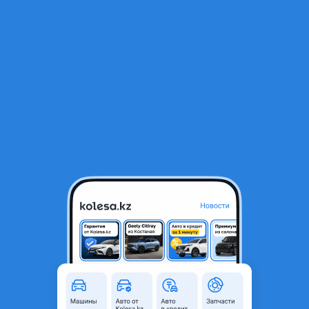
RU
Открыть приложение
1
/
4
Шиномантаж на Жансугорова 500
Город
Алматы, Алматинская
область