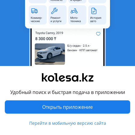
Тип услуги
Шиномонтаж
Комментарий продавца
Балансировка колес в 0.
Прокатка штампованных дисков.
Шиномонтаж.
Балансировка внедорожной резины.
Пескоструйная обработка.
Аргон
Огромная просьба, привозите диски в чистом виде,
Уважайте чужой труд и оборудование.
Удобный поиск и быстрая подача в приложении
Имеются диски в наличие у нас на разные Авто
Открыть приложение
Перевести
Перейти в мобильную версию сайта
Показать на карте