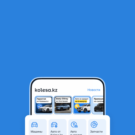
RU
Открыть приложение
1
/
3
Тяга задней подвески регулируемая (правая) Toyota Camry (v20)
(96-01)
5 000 ₸