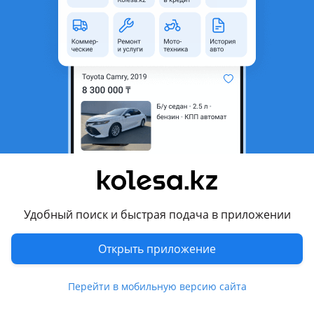
Город
Алматы, Алматинская
область
Состояние
Новая
Код запчасти
4873033050
Комментарий продавца
Тяга задней подвески поперечная регулируемая (правая)
Toyota camry (v20) (96-01)/Avalon (00-05)/Windom (96-
01)/mark2 (97-01)/Lexus ES300 (96-01)/
OEM — 4873033050/51162
Фирма — Checkstar
Удобный поиск и быстрая подача в приложении
Отправка по Казахстану транспортными компаниями и
Казпочтой
Открыть приложение
Перевести
Перейти в мобильную версию сайта
Показать на карте