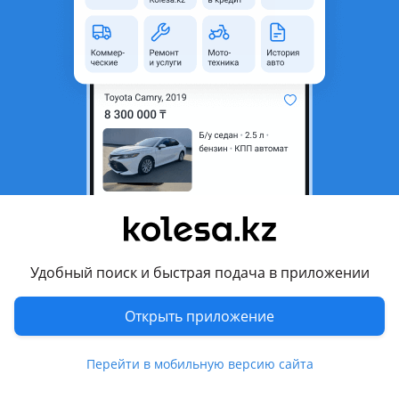
область
Состояние
Б/y
Комментарий продавца
Гофра воздушного фильтра. Если вы до нас не дозвонились,
пишите, вам ответят. Присылайте фото, номера деталей
или ссылку на нашу запчасть, которая вас интересует.
Цены уточняйте по телефону
Перевести
Другие объявления продавца
Удобный поиск и быстрая подача в приложении
999999999
Открыть приложение
Запчасти
Перейти в мобильную версию сайта
Автозапчасти
1286