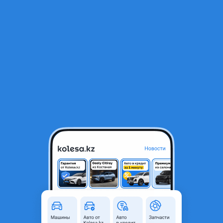
RU
Открыть приложение
В начало
1
/
2
Гофра воздушного фильтра
120 ₸
Город
Алматы, Алматинская