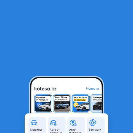
RU
Открыть приложение
В начало
1
/
2
Гофра воздушного фильтра.
700 ₸
Город
Алматы, Алматинская