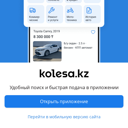
область
Состояние
Б/y
Оригинальность
Оригинал
Возможна рассрочка или
Да
кредит
Есть доставка
Да
Подходит на авто
Toyota Avalon
1997 - 1999 XX10 рестайлинг (X15), 2000 - 2003 XX20
Удобный поиск и быстрая подача в приложении
Toyota Camry
1996 - 2000 XV20, 1999 - 2001 XV20 рестайлинг (V25), 2001 -
Открыть приложение
2004 XV30
Показать больше
Toyota Windom
Перейти в мобильную версию сайта
Lexus ES 300