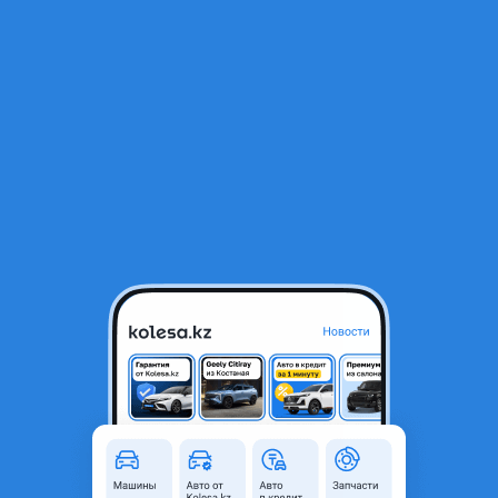
RU
Открыть приложение
В начало
1
/
2
Масляный насос 1mz fe vvti
15 000 ₸
Город
Алматы, Алматинская