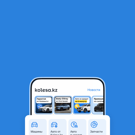
RU
Открыть приложение
1
/
3
Панорама на Мазду 323f кузов ВА
15 000 ₸
Объявление находится в архиве и может быть