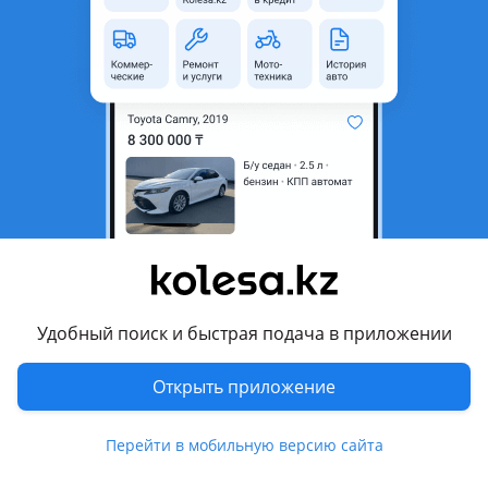
область
Состояние
Новая
Комментарий продавца
Продам
Перевести
Другие объявления продавца
ляйсан
Удобный поиск и быстрая подача в приложении
Запчасти
Открыть приложение
Автозапчасти
1478
Авто на разбор
10
Перейти в мобильную версию сайта