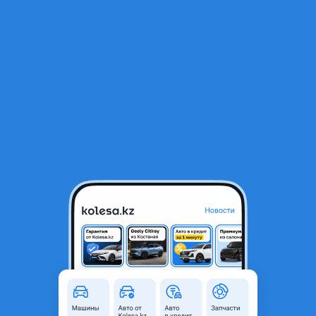
RU
Открыть приложение
В начало
1
/
2
Зеркало левое
10 000 ₸
Город
Алматы, Алматинская