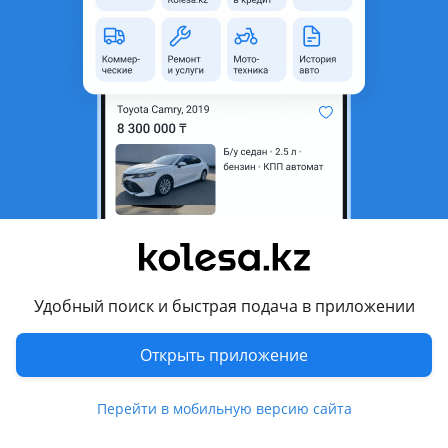
область
Состояние
Б/y
Комментарий продавца
Двигатель 2.0 и 2.4
Перевести
Другие объявления продавца
botakanmg@mail.ru
Удобный поиск и быстрая подача в приложении
Запчасти
Открыть приложение
Автозапчасти
1084
4 августа 2026 г.
Пожаловаться
Перейти в мобильную версию сайта