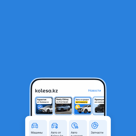
RU
Открыть приложение
В начало
1
/
2
Двигатель 2.0 и 2.4 Sonata Optima
1 250 000 ₸
Город
Алматы, Алматинская