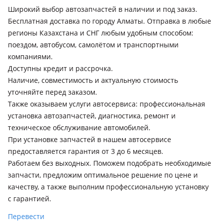
1982 - 1994 E30, 1990 - 2000 E36, 1998 - 2003 E46, 2001 - 2006
Широкий выбор автозапчастей в наличии и под заказ.
E46 рестайлинг, 2008 - 2013 E90/E91/E92/E93 рестайлинг,
Бесплатная доставка по городу Алматы. Отправка в любые
2011 - 2016 F30/F31/F34 (F30/F80), 2015 - 2019 F30/F31/F34
регионы Казахстана и СНГ любым удобным способом:
рестайлинг
поездом, автобусом, самолётом и транспортными
компаниями.
BMW 318
Доступны кредит и рассрочка.
1982 - 1994 E30, 1990 - 2000 E36, 1998 - 2003 E46, 2001 - 2006
Наличие, совместимость и актуальную стоимость
E46 рестайлинг, 2004 - 2010 E90/E91/E92/E93, 2008 - 2013
E90/E91/E92/E93 рестайлинг, 2011 - 2016 F30/F31/F34
уточняйте перед заказом.
(F30/F80), 2015 - 2019 F30/F31/F34 рестайлинг
Также оказываем услуги автосервиса: профессиональная
установка автозапчастей, диагностика, ремонт и
BMW 320
техническое обслуживание автомобилей.
1982 - 1994 E30, 1990 - 2000 E36, 1998 - 2003 E46, 2004 - 2010
При установке запчастей в нашем автосервисе
E90/E91/E92/E93, 2011 - 2016 F30/F31/F34 (F30/F80), 2008 -
предоставляется гарантия от 3 до 6 месяцев.
2013 E90/E91/E92/E93 рестайлинг, 2015 - 2019 F30/F31/F34
Работаем без выходных. Поможем подобрать необходимые
рестайлинг, 2018 - н.в. G20 (G20/G80)
запчасти, предложим оптимальное решение по цене и
BMW 323
качеству, а также выполним профессиональную установку
1990 - 2000 E36, 1998 - 2003 E46
с гарантией.
BMW 325
Перевести