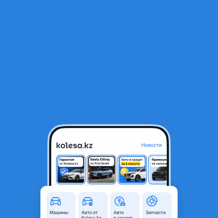
RU
Открыть приложение
В начало
1
/
2
Рулевая тяга
4 000 ₸
Город
Алматы, Алматинская