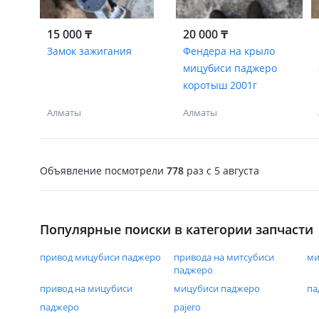
15 000 ₸
20 000 ₸
Замок зажигания
Фендера на крыло
мицубиси паджеро
коротыш 2001г
Алматы
Алматы
Объявление посмотрели
778
раз
c 5 августа
Популярные поиски в категории запчасти
привод мицубиси паджеро
привода на митсубиси
ми
паджеро
привод на мицубиси
мицубиси паджеро
па
паджеро
pajero