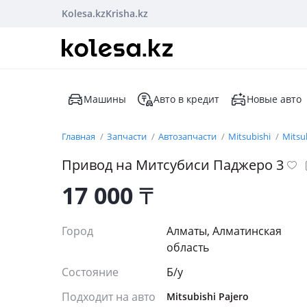
Kolesa.kz
Krisha.kz
Машины
Авто в кредит
Новые авто
Главная
Запчасти
Автозапчасти
Mitsubishi
Mitsu
Привод на Митсубиси Паджеро 3
17 000
₸
Город
Алматы, Алматинская
область
Состояние
Б/y
Подходит на авто
Mitsubishi Pajero