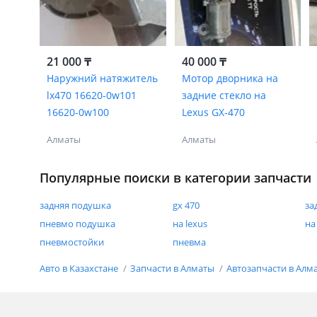
21 000 ₸
40 000 ₸
Наружний натяжитель
Мотор дворника на
lx470 16620-0w101
задние стекло на
16620-0w100
Lexus GX-470
Алматы
Алматы
Популярные поиски в категории запчасти
задняя подушка
gx 470
за
пневмо подушка
на lexus
на
пневмостойки
пневма
Авто в Казахстане
Запчасти в Алматы
Автозапчасти в Алм