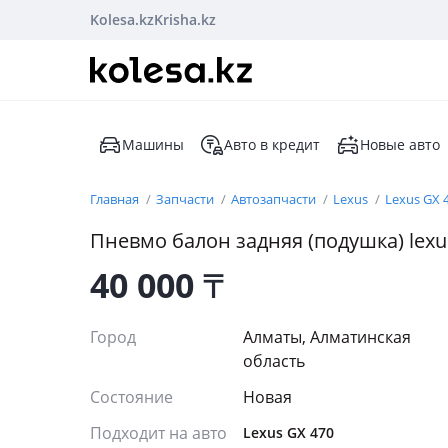
Kolesa.kz
Krisha.kz
Машины
Авто в кредит
Новые авто
Главная
Запчасти
Автозапчасти
Lexus
Lexus GX 
Пневмо балон задняя (подушка) lexu
40 000
₸
Город
Алматы, Алматинская
область
Состояние
Новая
Подходит на авто
Lexus GX 470