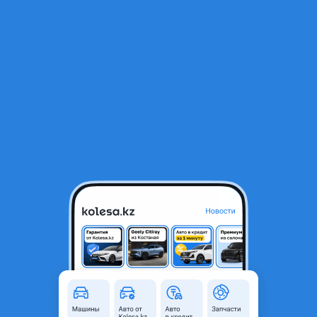
RU
Открыть приложение
В начало
1
/
2
Рулевая тяга
4 000 ₸
Город
Алматы, Алматинская