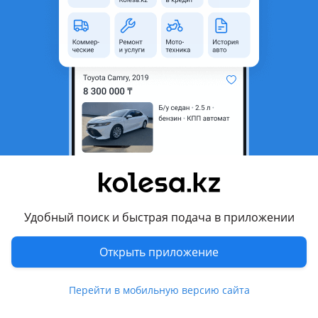
область
Состояние
Новая
Возможна рассрочка или
Да
кредит
Есть доставка
Да
Подходит на авто
Honda CR-V
2009 - 2012 3 поколение рестайлинг (RE), 2006 - 2009 3
поколение (RE), 2004 - 2006 2 поколение рестайлинг (RD),
2001 - 2004 2 поколение (RD), 1999 - 2001 1 поколение
Удобный поиск и быстрая подача в приложении
рестайлинг (RD), 1995 - 1999 1 поколение (RD), 2012 - 2015 4
поколение (RM), 2015 - 2018 4 поколение рестайлинг (RM),
Открыть приложение
2016 - н.в. 5 поколение (RW/RT)
Показать больше
Перейти в мобильную версию сайта
Комментарий продавца