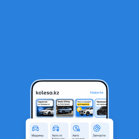
RU
Открыть приложение
В начало
1
/
2
Подшипник ступицы
10 000 ₸
Город
Алматы, Алматинская