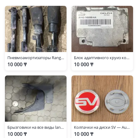
Пневмоамортизаторы Range Rover L322
Блок адаптивного круиз контроля ACC Range Rover L322
10 000 ₸
10 000 ₸
Брызговики на все виды land rover
Колпачки на диски SV — Autobiography на Range-Rover кузов-322 2009-2012 год
10 000 ₸
10 000 ₸