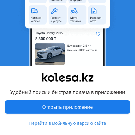
область
Состояние
Новая
Возможна рассрочка или
Да
кредит
Есть доставка
Да
Комментарий продавца
Широкий выбор автозапчастей в наличии и под заказ.
Бесплатная доставка по городу Алматы. Отправка в любые
регионы Казахстана и СНГ любым удобным способом:
поездом, автобусом, самолётом и транспортными
Удобный поиск и быстрая подача в приложении
компаниями.
Доступны кредит и рассрочка.
Открыть приложение
Наличие, совместимость и актуальную стоимость
уточняйте перед заказом.
Перейти в мобильную версию сайта
Также оказываем услуги автосервиса: профессиональная
установка автозапчастей, диагностика, ремонт и